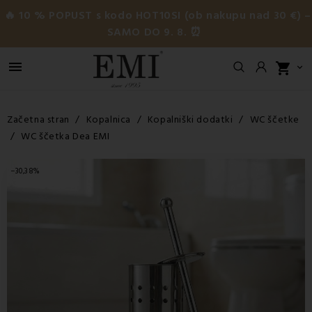
🔥 10 % POPUST s kodo HOT10SI (ob nakupu nad 30 €) –
SAMO DO 9. 8. ⏰

shopping_cart

Začetna stran
Kopalnica
Kopalniški dodatki
WC ščetke
WC ščetka Dea EMI
−30,38%