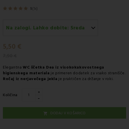
5
(1x)
Na zalogi. Lahko dobite:
Sreda
Sreda 12.08
-
Dostava s kurirjem GLS
5,50 €
7,90 €
Elegantna
WC ščetka
Dea iz visokokakovostnega
higienskega materiala
je primeren dodatek za vsako stranišče.
Ročaj iz nerjavečega jekla
je praktičen za držanje v roki.
+
Količina
-
DODAJ V KOŠARICO
