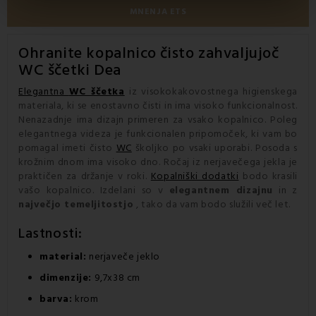
MNENJA ETS
Ohranite
kopalnico
čisto zahvaljujoč
WC ščetki
Dea
Elegantna
WC ščetka
iz visokokakovostnega higienskega
materiala, ki se enostavno čisti in ima visoko funkcionalnost.
Nenazadnje ima dizajn primeren za vsako kopalnico. Poleg
elegantnega videza je funkcionalen pripomoček, ki vam bo
pomagal imeti čisto
WC
školjko po vsaki uporabi. Posoda s
krožnim dnom ima visoko dno. Ročaj iz nerjavečega jekla je
praktičen za držanje v roki.
Kopalniški dodatki
bodo krasili
vašo kopalnico. Izdelani so v
elegantnem dizajnu
in z
največjo temeljitostjo
, tako da vam bodo služili več let.
Lastnosti:
material:
nerjaveče jeklo
dimenzije:
9,7x38 cm
barva:
krom