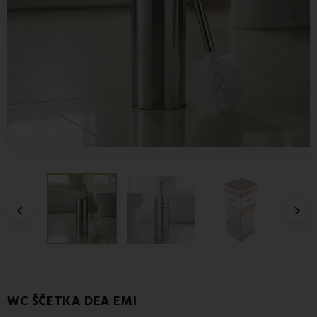


WC ŠČETKA DEA EMI