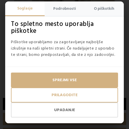
›
Soglasje
Podrobnosti
O piškotkih
To spletno mesto uporablja
piškotke
Piškotke uporabljamo za zagotavljanje najboljše
NA ZALOGI
NA ZA
5
(2x)
izkušnje na naši spletni strani. Če nadaljujete z uporabo
te strani, bomo predpostavljali, da ste z njo zadovoljni.
Set toaletnih pripomočkov za kopalnico...
15,50 €
12,9
36,90 €
SPREJMI VSE
PRILAGODITE
OPIS
UPADANJE
TEHNIČNE LASTNOSTI