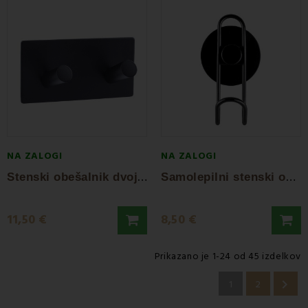
NA ZALOGI
NA ZALOGI
S
tenski obešalnik dvojni črn AWD
S
amolepilni stenski obešalnik Min AWD
11,50 €
8,50 €
Prikazano je 1-24 od 45 izdelkov

1
2