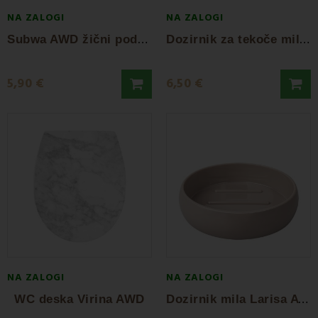
NA ZALOGI
NA ZALOGI
S
ubwa AWD žični podstavek za milo
D
ozirnik za tekoče milo Rayon AWD
5,90 €
6,50 €
NA ZALOGI
NA ZALOGI
D
ozirnik mila Larisa AWD
WC deska Virina AWD