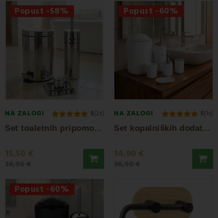
Popust -58%
Popust -60%
NA ZALOGI
NA ZALOGI
5
(2x)
5
(1x)
S
et toaletnih pripomočkov za kopalnico...
S
et kopalniških dodatkov Levi white EMI
15,50 €
14,90 €
36,90 €
36,90 €
Popust -60%