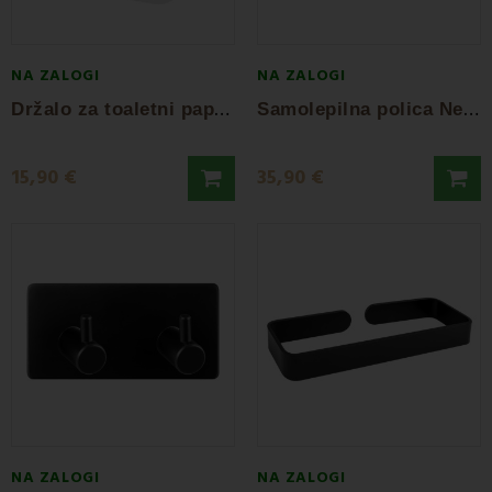
NA ZALOGI
NA ZALOGI
D
ržalo za toaletni papir črno AWD
S
amolepilna polica Nez črna AWD
15,90 €
35,90 €
NA ZALOGI
NA ZALOGI