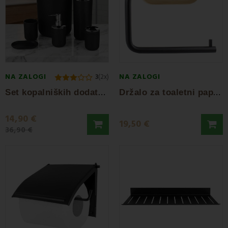
NA ZALOGI
NA ZALOGI
3
(2x)
S
et kopalniških dodatkov Levi black EMI
D
ržalo za toaletni papir rjavo AWD
14,90 €
19,50 €
36,90 €