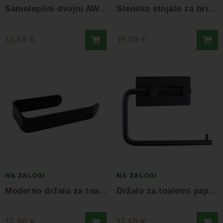
S
amolepilni dvojni AWD stenski obešalnik
S
tensko stojalo za brisače črno AWD
12,50 €
19,50 €
NA ZALOGI
NA ZALOGI
M
oderno držalo za toaletni papir AWD
D
ržalo za toaletni papir črno AWD
17,90 €
17,50 €