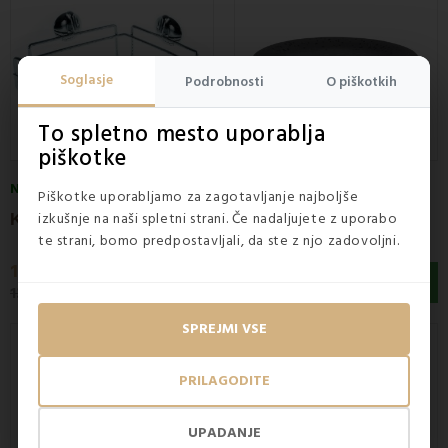
Soglasje
Podrobnosti
O piškotkih
To spletno mesto uporablja
piškotke
NA ZALOGI
NA ZALOGI
Piškotke uporabljamo za zagotavljanje najboljše
K
otna žičnata polica AWD
P
odstavek za milo Hades AWD
izkušnje na naši spletni strani. Če nadaljujete z uporabo
te strani, bomo predpostavljali, da ste z njo zadovoljni.
11,50 €
5,50 €
13,90 €
SPREJMI VSE
PRILAGODITE
UPADANJE