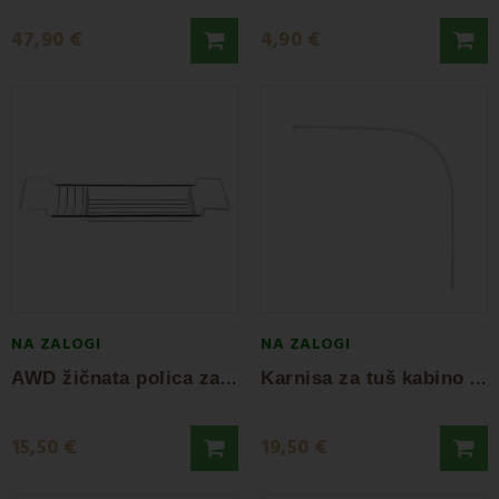
47,90 €
4,90 €
NA ZALOGI
NA ZALOGI
A
WD žičnata polica za kopalno kad
K
arnisa za tuš kabino 90x3x90 cm AWD
15,50 €
19,50 €