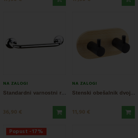
NA ZALOGI
NA ZALOGI
S
tandardni varnostni ročaj AWD
S
tenski obešalnik dvojni AWD
36,90 €
11,90 €
Popust -17%