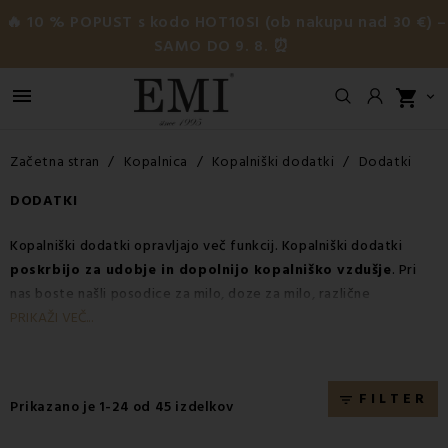
🔥 10 % POPUST s kodo HOT10SI (ob nakupu nad 30 €) –
SAMO DO 9. 8. ⏰

shopping_cart

Začetna stran
Kopalnica
Kopalniški dodatki
Dodatki
DODATKI
Kopalniški dodatki opravljajo več funkcij. Kopalniški dodatki
poskrbijo za udobje in dopolnijo kopalniško vzdušje
. Pri
nas boste našli posodice za milo, doze za milo, različne
kozarčke za zobne ščetke
pa tudi obešalnike za brisače in
PRIKAŽI VEČ...
kopalne brisače, stenska držala in kozmetična ogledala. Izberite
kopalniške dodatke, ki manjkajo v vaši kopalnici in jo
spremenite v prostor široke uporabe.
FILTER
filter_list
Prikazano je 1-24 od 45 izdelkov