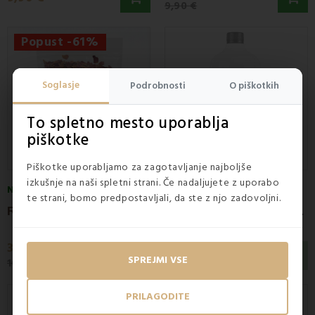
9,90 €
Popust -61%
Soglasje
Podrobnosti
O piškotkih
To spletno mesto uporablja
piškotke
Piškotke uporabljamo za zagotavljanje najboljše
izkušnje na naši spletni strani. Če nadaljujete z uporabo
NA ZALOGI
te strani, bomo predpostavljali, da ste z njo zadovoljni.
R
ožni cvetni listi za kopel 50 g EMI
E
psom kopalna sol 1000 g EMI
3,90 €
4,10 €
SPREJMI VSE
10 €
NI NA ZALOGI
PRILAGODITE
Popust -19%