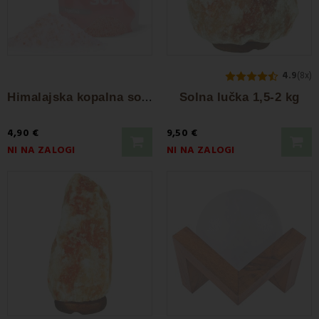
4.9
(8x)
H
imalajska kopalna sol 1200 g
Solna lučka 1,5-2 kg
4,90 €
9,50 €
NI NA ZALOGI
NI NA ZALOGI