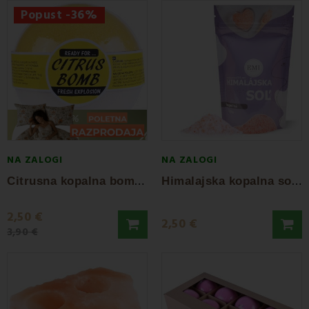
Popust -36%
NA ZALOGI
NA ZALOGI
C
itrusna kopalna bomba 125 g
H
imalajska kopalna sol 250 g
2,50 €
2,50 €
3,90 €