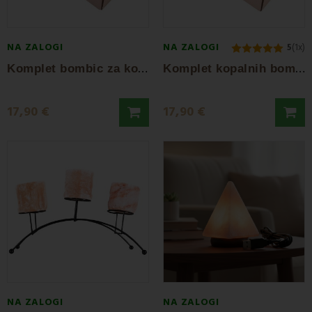
NA ZALOGI
NA ZALOGI
5
(1x)
K
omplet bombic za kopel Citrus 8 kosov
K
omplet kopalnih bombic Chamomile 8 kosov
17,90 €
17,90 €
NA ZALOGI
NA ZALOGI