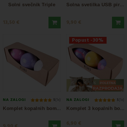
S
olna svetilka USB piramida
Solni svečnik Triple
13,50 €
9,90 €
Popust -30%
NA ZALOGI
NA ZALOGI
5
(1x)
5
(1x)
K
omplet kopalnih bomb Moment 3 kosi
K
omplet 3 kopalnih bomb Energize
6,90 €
9,90 €