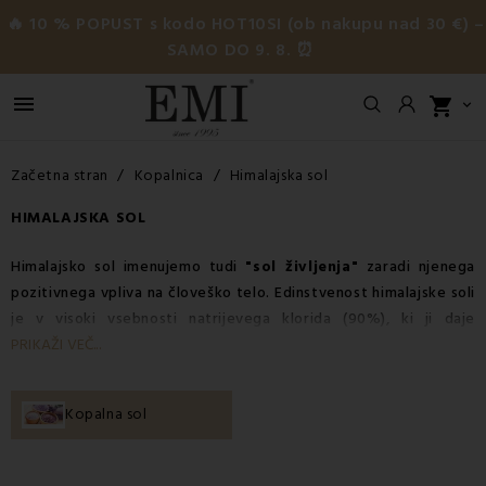
🔥 10 % POPUST s kodo HOT10SI (ob nakupu nad 30 €) –
SAMO DO 9. 8. ⏰

shopping_cart

Začetna stran
Kopalnica
Himalajska sol
HIMALAJSKA SOL
Himalajsko sol
imenujemo tudi
"sol življenja"
zaradi njenega
pozitivnega vpliva na človeško telo. Edinstvenost
himalajske soli
je v visoki vsebnosti natrijevega klorida (90%), ki ji daje
zdravilne in očiščevalne učinke. Primerna je predvsem za
PRIKAŽI VEČ...
astmatike ali alergike, blagodejno pa deluje tudi pri prehladu,
nahodu, gripi, stresu, nervozi, aknah, migrenah, nespečnosti in
Kopalna sol
težavah s kožo. Uporablja se lahko celo pri razstrupljanju – v
obliki kopeli. Bistveno
pripomore k izboljšanju imunskega
sistema
.