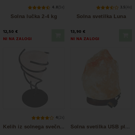
4.8
(5x)
3.5
(4x)
Solna lučka 2-4 kg
Solna svetilka Luna
12,50 €
13,90 €
NI NA ZALOGI
NI NA ZALOGI
4
(2x)
K
elih iz solnega svečnika
S
olna svetilka USB plamen