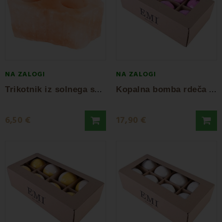
NA ZALOGI
NA ZALOGI
T
rikotnik iz solnega svečnika
K
opalna bomba rdeča vrtnica set 8 kosov
6,50 €
17,90 €