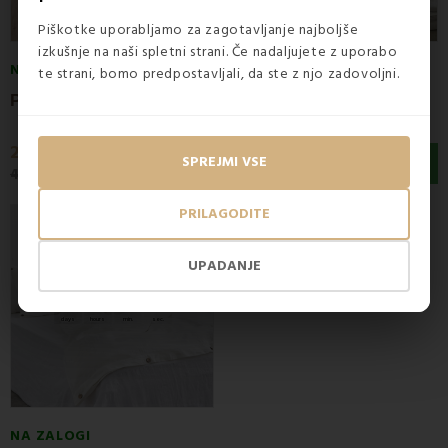
Piškotke uporabljamo za zagotavljanje najboljše
izkušnje na naši spletni strani. Če nadaljujete z uporabo
NA ZALOGI
NA ZALOGI
te strani, bomo predpostavljali, da ste z njo zadovoljni.
P
osteljnina Liora saten EMI
D
amast posteljnina Melissa EMI
22,50 €
24,90 €
SPREJMI VSE
46,50 €
66 €
PRILAGODITE
Popust -60%
UPADANJE
02
18
51
55
days
hours
min.
sec.
NA ZALOGI