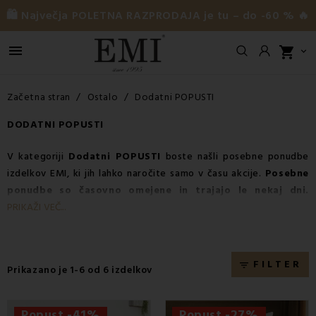
🛍️ Največja POLETNA RAZPRODAJA je tu – do -60 % 🔥

shopping_cart

Začetna stran
Ostalo
Dodatni POPUSTI
DODATNI POPUSTI
V kategoriji
Dodatni POPUSTI
boste našli posebne ponudbe
izdelkov EMI, ki jih lahko naročite samo v času akcije.
Posebne
ponudbe so časovno omejene in trajajo le nekaj dni.
Najhitrejšim kupcem ponujajo možnost nakupa kvalitetnih
PRIKAŽI VEČ...
posteljnih prevlek, rjuh, brisač in drugih gospodinjskih izdelkov
po zelo ugodnih cenah. Ne pozabite redno spremljati te
kategorije, saj se izbrani izdelki nenehno spreminjajo.
FILTER
filter_list
Prikazano je 1-6 od 6 izdelkov
Popust -41%
Popust -27%