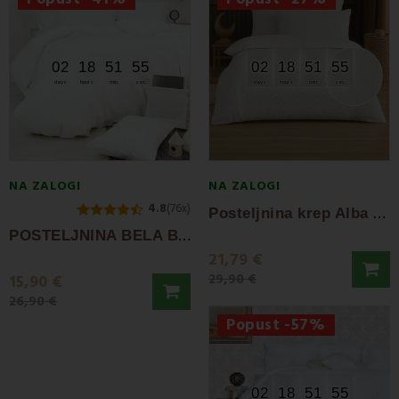
02
18
51
55
02
18
51
55
days
hours
min.
sec.
days
hours
min.
sec.
NA ZALOGI
NA ZALOGI
4.8
(76x)
P
osteljnina krep Alba EMI
P
OSTELJNINA BELA BOMBAŽ DELUX EMI
21,79 €
29,90 €
15,90 €
26,90 €
Popust -57%
02
18
51
55