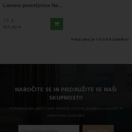
L
anena posteljnina Natur bela EMI
79 €
197,90 €
Prikazano je 1-6 od 6 izdelkov
NAROČITE SE IN PRIDRUŽITE SE NAŠI
SKUPNOSTI!
Pridobite vpogled v svet tekstila za dom, posebne popuste in
edinstvene ponudbe