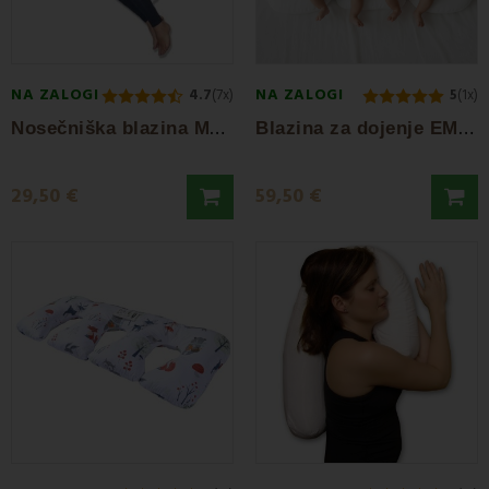
NA ZALOGI
NA ZALOGI
4.7
(7x)
5
(1x)
N
osečniška blazina Marsolux C EMI
B
lazina za dojenje EMI Twins
29,50 €
59,50 €