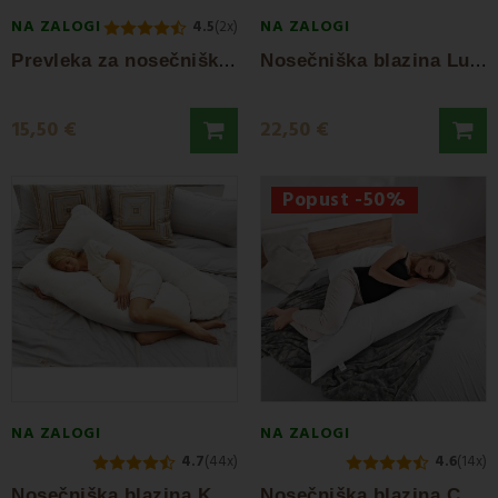
NA ZALOGI
NA ZALOGI
4.5
(2x)
P
revleka za nosečniško blazino Marsolux L EMI
N
osečniška blazina Lulu Sakura EMI
15,50 €
22,50 €
Popust -50%
NA ZALOGI
NA ZALOGI
4.7
(44x)
4.6
(14x)
N
osečniška blazina Komfort EMI
N
osečniška blazina Comfort X EMI