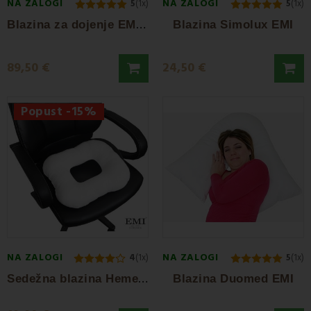
NA ZALOGI
NA ZALOGI
5
(1x)
5
(1x)
B
lazina za dojenje EMI Triplets
Blazina Simolux EMI
89,50 €
24,50 €
Popust -15%
NA ZALOGI
NA ZALOGI
4
(1x)
5
(1x)
S
edežna blazina Hemeros EMI iz pene
Blazina Duomed EMI