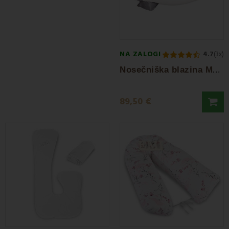
NA ZALOGI
4.7
(3x)
N
osečniška blazina Marsolux L EMI
89,50 €