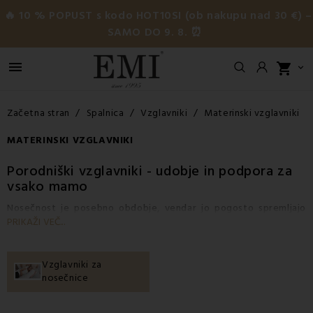
🔥 10 % POPUST s kodo HOT10SI (ob nakupu nad 30 €) –
SAMO DO 9. 8. ⏰

shopping_cart

Začetna stran
Spalnica
Vzglavniki
Materinski vzglavniki
MATERINSKI VZGLAVNIKI
Porodniški vzglavniki
- udobje in podpora za
vsako mamo
Nosečnost je posebno obdobje, vendar jo pogosto spremljajo
PRIKAŽI VEČ...
nelagodje, bolečine v hrbtu ali težave s spanjem. Zato so tu
nosečniški
vzglavniki
EMI
, ki se popolnoma prilagajajo telesu
in zagotavljajo podporo točno tam, kjer jo najbolj potrebujete.
Vzglavniki za
Naši
vzglavniki zmanjšujejo pritisk na hrbtenico, medenico
nosečnice
in noge
ter pomagajo lajšati bolečine in izboljšati kakovost
spanja tudi v napredovalih fazah nosečnosti.