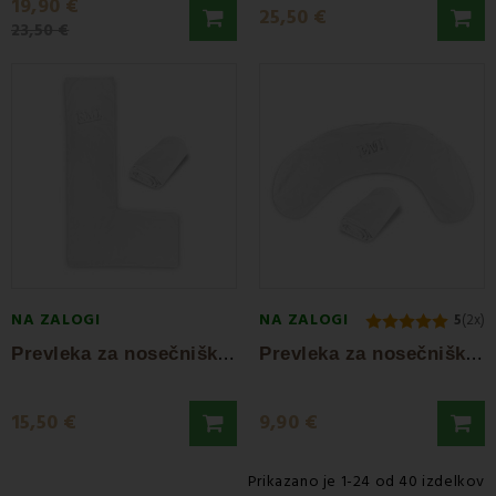
19,90 €
25,50 €
23,50 €
NA ZALOGI
NA ZALOGI
5
(2x)
P
revleka za nosečniško blazino Snug L EMI
P
revleka za nosečniško blazino Marsolux S EMI
15,50 €
9,90 €
Prikazano je 1-24 od 40 izdelkov