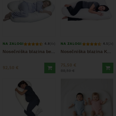
NA ZALOGI
NA ZALOGI
4.8
(4x)
4.5
(2x)
N
osečniška blazina bela EMI
N
osečniška blazina Komfort U EMI
75,50 €
92,50 €
88,50 €