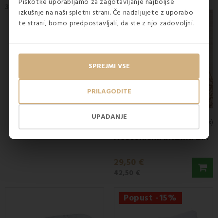
Piškotke uporabljamo za zagotavljanje najboljše
39,90 €
izkušnje na naši spletni strani. Če nadaljujete z uporabo
Popust -31%
te strani, bomo predpostavljali, da ste z njo zadovoljni.
SPREJMI VSE
PRILAGODITE
UPADANJE
NA ZALOGI
4.8
(6x)
N
osečniška blazina Bumerang EMI
29,50 €
42,50 €
Popust -15%