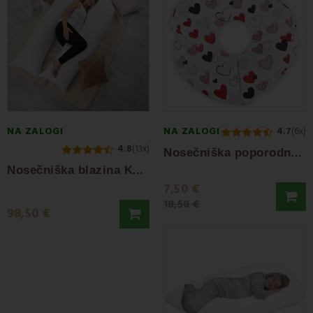
NA ZALOGI
NA ZALOGI
4.7
(6x)
4.8
(13x)
N
osečniška poporodna sedežna blazina
N
osečniška blazina Komfortlux EMI
7,50 €
18,50 €
98,50 €