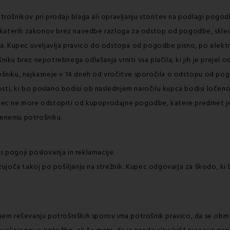
otrošnikov pri prodaji blaga ali opravljanju storitev na podlagi pogo
ekaterih zakonov brez navedbe razloga za odstop od pogodbe, sklenj
a. Kupec uveljavlja pravico do odstopa od pogodbe pisno, po elektr
u brez nepotrebnega odlašanja vrniti vsa plačila, ki jih je prejel 
trošniku, najkasneje v 14 dneh od vročitve sporočila o odstopu od po
sti, ki bo poslano bodisi ob naslednjem naročilu kupca bodisi ločen
upec ne more odstopiti od kupoprodajne pogodbe, katere predmet je p
j enemu potrošniku.
s pogoji poslovanja in reklamacije.
joča takoj po pošiljanju na strežnik. Kupec odgovarja za škodo, ki 
ivnem reševanju potrošniških sporov ima potrošnik pravico, da se obr