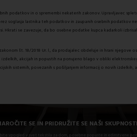
osebnih podatkov in o spremembi nekaterih zakonov. Upravljavec sple
rez soglasja lastnika teh podatkov in zaupanih osebnih podatkov ne
. Hkrati se zavezuje, da bo osebne podatke kupca kadarkoli izbrisal
 zakonom št. 18/2018 Ur. l., da prodajalec obdeluje in hrani njegove 
h izdelkih, akcijah in popustih na ponujeno blago v obliki elektronsk
cijskih sistemih, povezanih s pošiljanjem informacij o novih izdelkih,
NAROČITE SE IN PRIDRUŽITE SE NAŠI SKUPNOSTI
bite vpogled v svet tekstila za dom, posebne popuste in edinstvene p