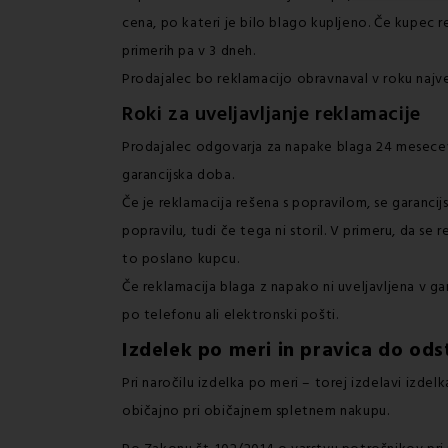
cena, po kateri je bilo blago kupljeno. Če kupec r
primerih pa v 3 dneh.
Prodajalec bo reklamacijo obravnaval v roku najve
Roki za uveljavljanje reklamacije
Prodajalec odgovarja za napake blaga 24 mesecev o
garancijska doba.
Če je reklamacija rešena s popravilom, se garanci
popravilu, tudi če tega ni storil. V primeru, da s
to poslano kupcu.
Če reklamacija blaga z napako ni uveljavljena v 
po telefonu ali elektronski pošti.
Izdelek po meri in pravica do o
Pri naročilu izdelka po meri – torej izdelavi izde
običajno pri običajnem spletnem nakupu.