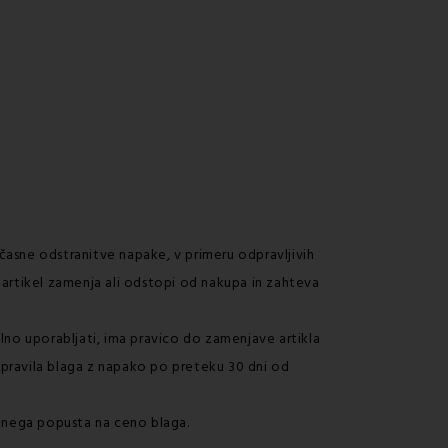
očasne odstranitve napake, v primeru odpravljivih
 artikel zamenja ali odstopi od nakupa in zahteva
no uporabljati, ima pravico do zamenjave artikla
popravila blaga z napako po preteku 30 dni od
mnega popusta na ceno blaga.