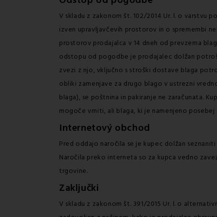
Odstop od pogodbe
V skladu z zakonom št. 102/2014 Ur. l. o varstvu p
izven upravljavčevih prostorov in o spremembi n
prostorov prodajalca v 14 dneh od prevzema blag
odstopu od pogodbe je prodajalec dolžan potrošnik
zvezi z njo, vključno s stroški dostave blaga po
obliki zamenjave za drugo blago v ustrezni vredno
blaga), se poštnina in pakiranje ne zaračunata. K
mogoče vrniti, ali blaga, ki je namenjeno posebe
Internetový obchod
Pred oddajo naročila se je kupec dolžan seznaniti 
Naročila preko interneta so za kupca vedno zavezu
trgovine.
Zaključki
V skladu z zakonom št. 391/2015 Ur. l. o alternat