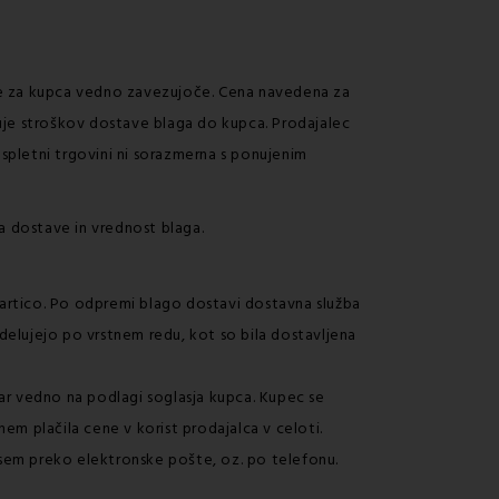
 je za kupca vedno zavezujoče. Cena navedena za
čuje stroškov dostave blaga do kupca. Prodajalec
 spletni trgovini ni sorazmerna s ponujenim
na dostave in vrednost blaga.
 kartico. Po odpremi blago dostavi dostavna služba
delujejo po vrstnem redu, kot so bila dostavljena
dar vedno na podlagi soglasja kupca. Kupec se
em plačila cene v korist prodajalca v celoti.
vsem preko elektronske pošte, oz. po telefonu.