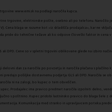
trgovine www.emi.sk na podlagi naročila kupca.
etne trgovine, elektronske pošte, osebno ali po telefonu. Naročilo
). Cena blaga se razume kot »iz skladišča prodajalca«, kar ne vklju
u, da pride do tehnične težave ali ko odpove človeški faktor in cena v
 ali DPD. Cene so v spletni trgovini oblikovane glede na izbiro nači
ji delovni dan za naročila po povzetju in naročila plačana s plačilno
ni predajo pošiljke dostavnemu podjetju GLS ali DPD. Naročila se ob
aročila ni na zalogi, bo kupec o tem obveščen.
kupec. Prodajalec ima pravico predmet naročila izpolniti delno, ven
jučno s poštnino. Kupec pridobi lastninsko pravico do blaga šele z dn
okumentacija. Komunikacija med stranko in upravljavcem poteka pred