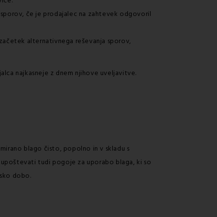
ice.
a sporov, če je prodajalec na zahtevek odgovoril
začetek alternativnega reševanja sporov,
alca najkasneje z dnem njihove uveljavitve.
mirano blago čisto, popolno in v skladu s
il upoštevati tudi pogoje za uporabo blaga, ki so
njsko dobo.