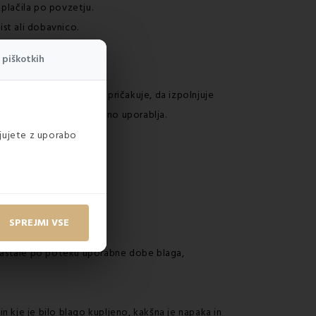
plačila po povzetju.
ist ali dobavnico.
ov.
 piškotkih
no zahteva, opisuje ali pričakuje, da izpolnjuje
a za kar se stvar običajno uporablja.
ljujete z uporabo
SPREJMI VSE
o nastale po poteku uporabne dobe blaga,
 kje je bilo blago kupljeno, kakšna je napaka in