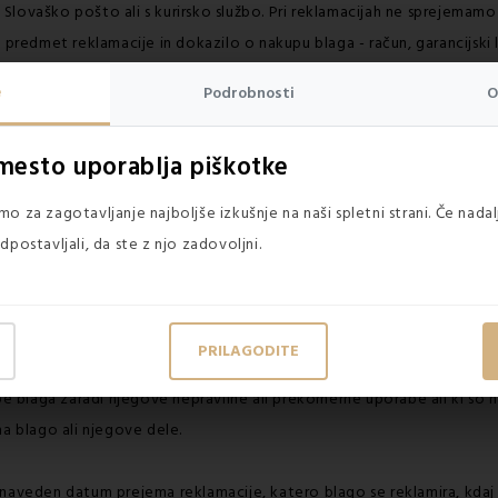
lovaško pošto ali s kurirsko službo. Pri reklamacijah ne sprejemamo 
 predmet reklamacije in dokazilo o nakupu blaga - račun, garancijski l
 za napake (reklamacijo) vedno zadošča eden od navedenih dokument
e
Podrobnosti
O
ovost in uporabne lastnosti, ki jih prodajalec ali proizvajalec običaj
mesto uporablja piškotke
 in ustreza namenu, ki ga prodajalec navaja za uporabo artikla ozirom
lagu po prevzemu (nakupu) blaga v garancijski dobi.
o za zagotavljanje najboljše izkušnje na naši spletni strani. Če nada
dpostavljali, da ste z njo zadovoljni.
ago prevzel,
dvsem s potekom roka uporabnosti blaga,
PRILAGODITE
laga,
abe blaga zaradi njegove nepravilne ali prekomerne uporabe ali ki s
na blago ali njegove dele.
naveden datum prejema reklamacije, katero blago se reklamira, kdaj in