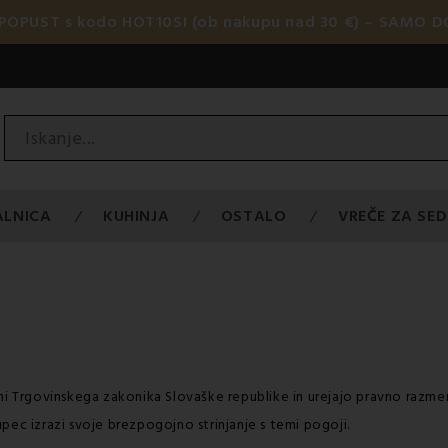
 POPUST s kodo HOT10SI (ob nakupu nad 30 €) – SAMO DO
ALNICA
KUHINJA
OSTALO
VREČE ZA SED
ami Trgovinskega zakonika Slovaške republike in urejajo pravno razm
pec izrazi svoje brezpogojno strinjanje s temi pogoji.