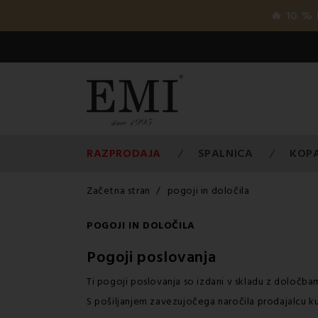
🔥 10 %
RAZPRODAJA
SPALNICA
KOP
Začetna stran
pogoji in določila
POGOJI IN DOLOČILA
Pogoji poslovanja
Ti pogoji poslovanja so izdani v skladu z določb
S pošiljanjem zavezujočega naročila prodajalcu ku