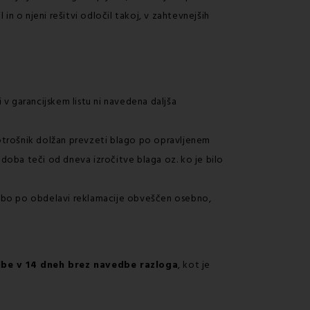
in o njeni rešitvi odločil takoj, v zahtevnejših
v garancijskem listu ni navedena daljša
 potrošnik dolžan prevzeti blago po opravljenem
a doba teči od dneva izročitve blaga oz. ko je bilo
c bo po obdelavi reklamacije obveščen osebno,
be v 14 dneh brez navedbe razloga
, kot je