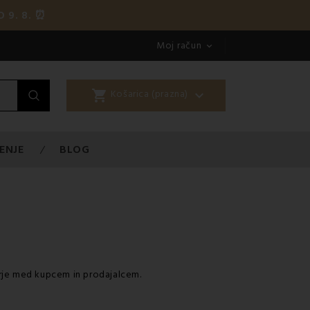
 9. 8. ⏰
Moj račun

shopping_cart

Košarica (prazna)
ENJE
BLOG
erje med kupcem in prodajalcem.