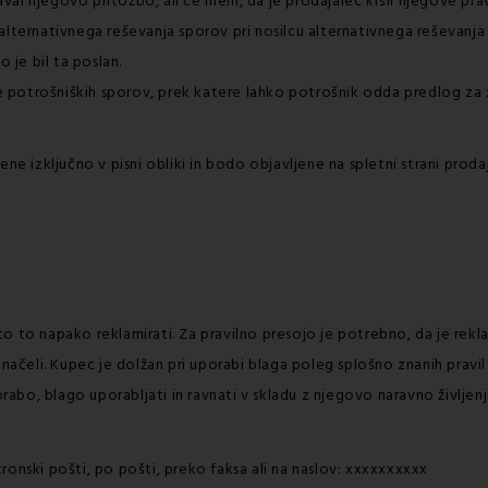
al njegovo pritožbo, ali če meni, da je prodajalec kršil njegove prav
alternativnega reševanja sporov pri nosilcu alternativnega reševanj
 je bil ta poslan.
 potrošniških sporov, prek katere lahko potrošnik odda predlog za 
izključno v pisni obliki in bodo objavljene na spletni strani prodaj
o to napako reklamirati. Za pravilno presojo je potrebno, da je rekla
 načeli. Kupec je dolžan pri uporabi blaga poleg splošno znanih prav
porabo, blago uporabljati in ravnati v skladu z njegovo naravno življe
ronski pošti, po pošti, preko faksa ali na naslov: xxxxxxxxxx