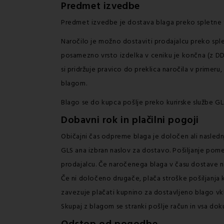
Predmet izvedbe
Predmet izvedbe je dostava blaga preko spletne 
Naročilo je možno dostaviti prodajalcu preko spl
posamezno vrsto izdelka v ceniku je končna (z DDV
si pridržuje pravico do preklica naročila v primer
blagom.
Blago se do kupca pošlje preko kurirske službe GLS
Dobavni rok in plačilni pogoji
Običajni čas odpreme blaga je določen ali nasledn
GLS ana izbran naslov za dostavo. Pošiljanje pome
prodajalcu. Če naročenega blaga v času dostave n
Če ni določeno drugače, plača stroške pošiljanja 
zavezuje plačati kupnino za dostavljeno blago vkl
Skupaj z blagom se stranki pošlje račun in vsa d