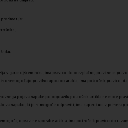
prodaji na daljavo:
 predmet je:
trošnika,
šniku.
avlja v garancijskem roku, ima pravico do brezplačne, pravilne in prav
i in onemogočajo pravilno uporabo artikla, ima potrošnik pravico, da
ovnega pojava napake po popravilu potrošnik artikla ne more pravil
i šlo za napako, ki je ni mogoče odpraviti, ima kupec tudi v primeru 
nemogočajo pravilne uporabe artikla, ima potrošnik pravico do razu