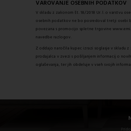
VAROVANJE OSEBNIH PODATKOV
V skladu z zakonom št. 18/2018 Ur. l. o varstvu 
osebnih podatkov ne bo posredoval tretji osebi b
povezana s promocijo spletne trgovine www.emi.si
navedbe razlogov.
Z oddajo naročila kupec izrazi soglasje v skladu z
prodajalca v zvezi s pošiljanjem informacij o novi
oglaševanja, ter jih obdeluje v vseh svojih informa
Prido