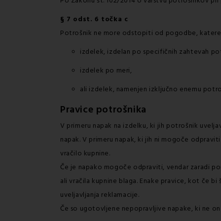
Po Zakonu št. 102/2014 o varstvu potrošnikov pri 
§ 7 odst. 6 točka c
Potrošnik ne more odstopiti od pogodbe, katere
izdelek, izdelan po specifičnih zahtevah po
izdelek po meri,
ali izdelek, namenjen izključno enemu potro
Pravice potrošnika
V primeru napak na izdelku, ki jih potrošnik uvelj
napak. V primeru napak, ki jih ni mogoče odpravit
vračilo kupnine.
Če je napako mogoče odpraviti, vendar zaradi pon
ali vračila kupnine blaga. Enake pravice, kot če b
uveljavljanja reklamacije.
Če so ugotovljene nepopravljive napake, ki ne o