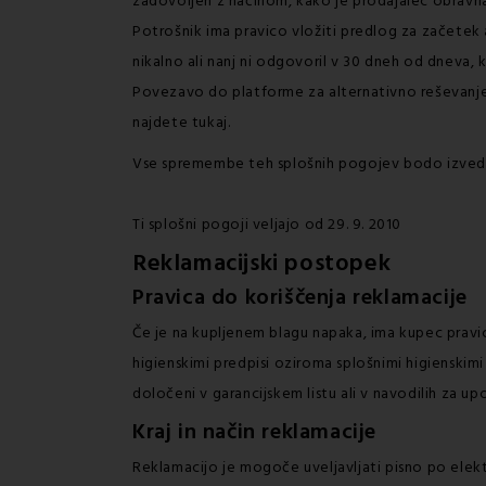
zadovoljen z načinom, kako je prodajalec obravnav
Potrošnik ima pravico vložiti predlog za začetek 
nikalno ali nanj ni odgovoril v 30 dneh od dneva, ko
Povezavo do platforme za alternativno reševanje
najdete
tukaj
.
Vse spremembe teh splošnih pogojev bodo izvedene 
Ti splošni pogoji veljajo od 29. 9. 2010
Reklamacijski postopek
Pravica do koriščenja reklamacije
Če je na kupljenem blagu napaka, ima kupec pravic
higienskimi predpisi oziroma splošnimi higienskimi
določeni v garancijskem listu ali v navodilih za u
Kraj in način reklamacije
Reklamacijo je mogoče uveljavljati pisno po elekt