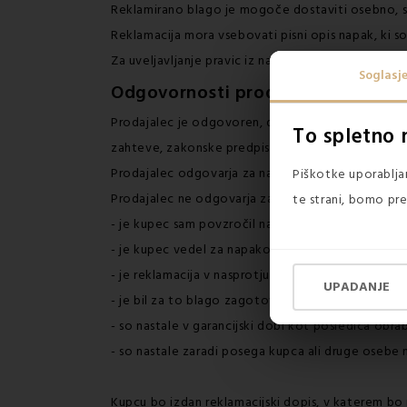
Reklamirano blago je mogoče dostaviti osebno, s S
Reklamacija mora vsebovati pisni opis napak, ki so
Za uveljavljanje pravic iz naslova odgovornosti
Soglasj
Odgovornosti prodajalca
Prodajalec je odgovoren, da ima prodani artikel kak
To spletno 
zahteve, zakonske predpise, je v določeni količini
Prodajalec odgovarja za napake, ki nastanejo na b
Piškotke uporabljam
Prodajalec ne odgovarja za napake, če:
te strani, bomo pre
- je kupec sam povzročil napako,
- je kupec vedel za napako na blagu, preden je bl
- je reklamacija v nasprotju z naravo blaga, pre
UPADANJE
- je bil za to blago zagotovljen popust od cene b
- so nastale v garancijski dobi kot posledica obr
- so nastale zaradi posega kupca ali druge osebe 
Kupcu bo izdan reklamacijski dopis, v katerem bo 