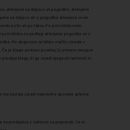
dbe, sklenjene na daljavo ali pogodbe, sklenjene
ene na daljavo ali iz pogodbe sklenjene izven
onski pošti ali po faksu. Po potrošnikovem
od potrošnika na podlagi sklenjene pogodbe ali v
godbe. Po dogovoru se lahko vračilo izvede v
o. Če je blago poslano posebej (v primeru menjave
rodaja blaga, ki ga zaradi njegovih lastnosti ni
bi mu nastala zaradi nepravilne uporabe spletne
ne na prodajalca z zahtevo za popravek, če ni