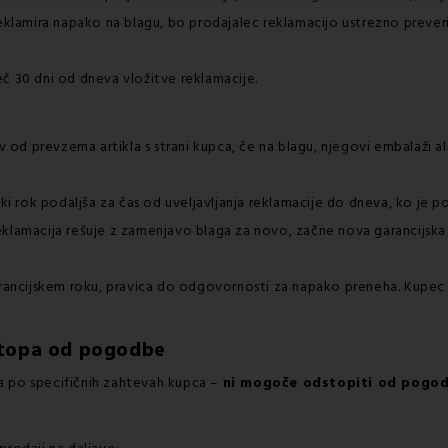
eklamira napako na blagu, bo prodajalec reklamacijo ustrezno preveril 
č 30 dni od dneva vložitve reklamacije.
d prevzema artikla s strani kupca, če na blagu, njegovi embalaži ali 
jski rok podaljša za čas od uveljavljanja reklamacije do dneva, ko je
e reklamacija rešuje z zamenjavo blaga za novo, začne nova garancijsk
garancijskem roku, pravica do odgovornosti za napako preneha. Kupe
dstopa od pogodbe
lka po specifičnih zahtevah kupca –
ni mogoče odstopiti od pogod