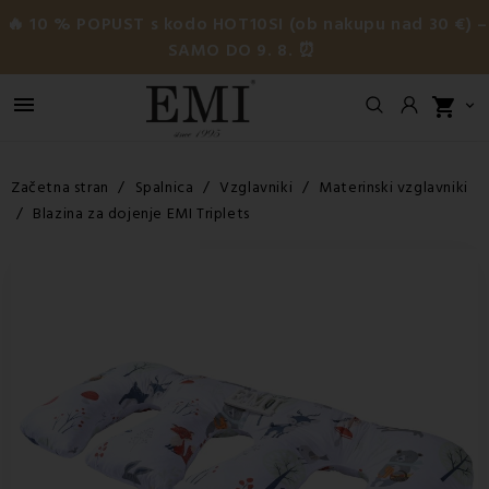
🔥 10 % POPUST s kodo HOT10SI (ob nakupu nad 30 €) –
SAMO DO 9. 8. ⏰

shopping_cart

Začetna stran
Spalnica
Vzglavniki
Materinski vzglavniki
Blazina za dojenje EMI Triplets