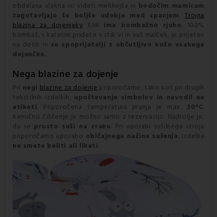
obdelana vlakna so videti mehkejša in
bodočim mamicam
zagotavljajo še boljše udobje med spanjem
.
Trojna
blazina za dojenje
ky
EMI
ima bombažno rjuho
. 100%
bombaž, s katerim pridete v stik vi in vaš malček, je prijeten
na dotik in
se spoprijatelji z občutljivo kožo vsakega
dojenčka.
Nega
blazine za dojenje
Pri
negi
blazine za dojenje
priporočamo, tako kot pri drugih
tekstilnih izdelkih,
upoštevanje simbolov in navodil na
etiketi
. Priporočena temperatura pranja je max.
30°C
.
Kemično čiščenje je možno samo z rezervacijo. Najbolje je,
da se
prosto suši na zraku
. Pri uporabi sušilnega stroja
priporočamo uporabo
običajnega načina sušenja
. Izdelka
ne smete beliti ali likati
.