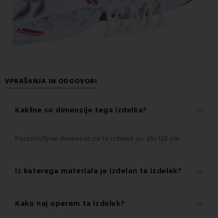
VPRAŠANJA IN ODGOVORI
keyboard_arrow_down
Kakšne so dimenzije tega izdelka?
Razpoložljive dimenzije za ta izdelek so: 65x120 cm.
Iz katerega materiala je izdelan ta izdelek?
keyboard_arrow_down
Ta izdelek je izdelan iz visokokakovostnega materiala: 100
Kako naj operem ta izdelek?
keyboard_arrow_down
% bombaž.