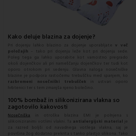
Kako deluje
blazina za dojenje
?
Pri dojenju lahko blazino za dojenje uporabljate
v več
položajih
– tako pri dojenju leže kot pri dojenju sede.
Poleg tega ga lahko uporabite kot varnostno pregrado
okoli dojenčkov ali pri nameščanju dojenčkov ter tudi kot
oporo otrokom pri sedenju. Glavna naloga nosečniške
blazine je podpora rastočemu trebuščku med spanjem, ko
razbremeni nosečniški trebušček
in ustvari oporo
hrbtenici ter s tem zmanjša njeno bolečino.
100% bombaž in silikonizirana vlakna so
zagotovilo kakovosti
Nosečniška
in otroška blazina EMI je polnjena s
silikoniziranimi votlimi vlakni. Ta
antialergijski material
je
za razred boljši od navadnega votlega vlakna, saj je
površina žog dodatno prekrita s tanko plastjo silikona. Tako