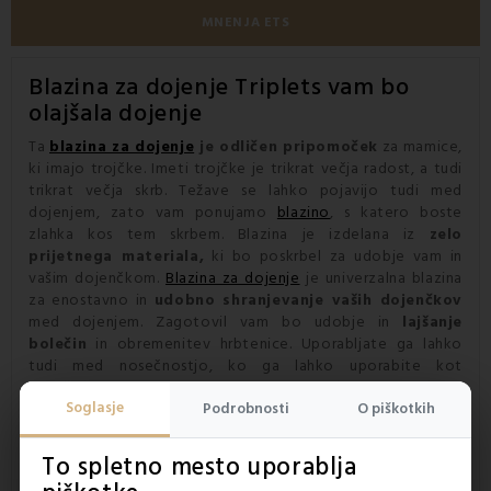
MNENJA ETS
Blazina za dojenje
Triplets vam bo
olajšala dojenje
Ta
blazina za dojenje
je odličen pripomoček
za mamice,
ki imajo trojčke. Imeti trojčke je trikrat večja radost, a tudi
trikrat večja skrb. Težave se lahko pojavijo tudi med
dojenjem, zato vam ponujamo
blazino
, s katero boste
zlahka kos tem skrbem. Blazina je izdelana iz
zelo
prijetnega materiala,
ki bo poskrbel za udobje vam in
vašim dojenčkom.
Blazina za dojenje
je univerzalna blazina
za enostavno in
udobno shranjevanje vaših dojenčkov
med dojenjem. Zagotovil vam bo udobje in
lajšanje
bolečin
in obremenitev hrbtenice. Uporabljate ga lahko
tudi med nosečnostjo, ko ga lahko uporabite kot
nosečniško blazino
. Ustvari oporo nosečniškemu trebuščku.
Soglasje
Uporabljate ga lahko kot
varnostno pregrado
pri negi
Podrobnosti
O piškotkih
vašega dojenčka
. Izdelan je na Slovaškem iz skrbno izbranih
materialov.
To spletno mesto uporablja