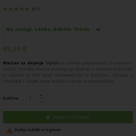
5
(1x)
Na zalogi. Lahko dobite:
Sreda
Sreda 12.08
-
Dostava s kurirjem GLS
89,50 €
Blazina za dojenje
Triplets
je
odličen pripomoček
za mamice s
trojčki. Otroška blazina pomaga pri dojenju v različnih položajih,
je udobna in
ščiti pred obremenitvijo in bolečino
. Uživajte v
trenutkih s svojimi
tremi malčki
v udobju in brez bolečin.
+
Količina
-
DODAJ V KOŠARICO


Zadnji izdelki v trgovini