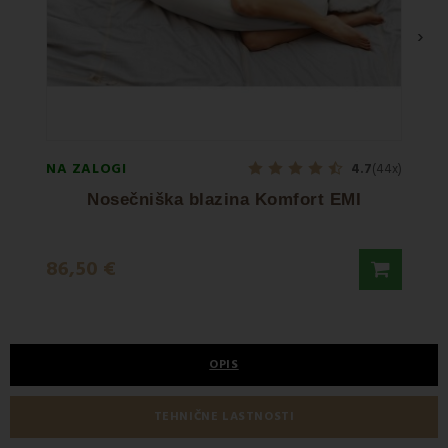
›
NA ZALOGI
NA ZA
4.7
(44x)
Nosečniška blazina Komfort EMI
25,5
86,50 €
39,90
OPIS
TEHNIČNE LASTNOSTI