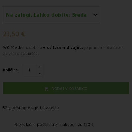
Na zalogi. Lahko dobite:
Sreda
Sreda 12.08
-
Dostava s kurirjem GLS
23,50 €
WC ščetka
, izdelana
v stilskem dizajnu,
je primeren dodatek
za vsako stranišče.
+
Količina
-
DODAJ V KOŠARICO

52 ljudi si ogleduje ta izdelek
Brezplačna poštnina za nakupe nad 150 €