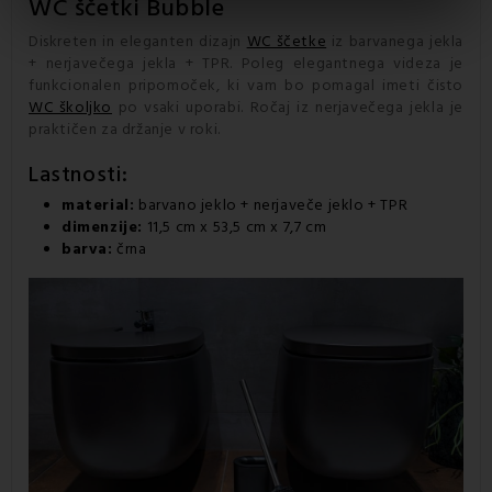
WC ščetki
Bubble
Diskreten in eleganten dizajn
WC ščetke
iz barvanega jekla
+ nerjavečega jekla + TPR. Poleg elegantnega videza je
funkcionalen pripomoček, ki vam bo pomagal imeti čisto
WC školjko
po vsaki uporabi. Ročaj iz nerjavečega jekla je
praktičen za držanje v roki.
Lastnosti:
material:
barvano jeklo + nerjaveče jeklo + TPR
dimenzije:
11,5 cm x 53,5 cm x 7,7 cm
barva:
črna