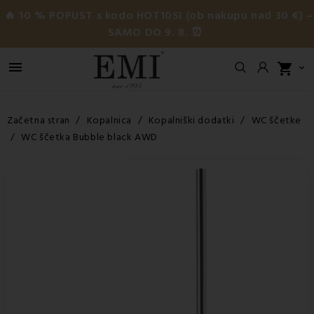
🔥 10 % POPUST s kodo HOT10SI (ob nakupu nad 30 €) –
SAMO DO 9. 8. ⏰

shopping_cart

Začetna stran
Kopalnica
Kopalniški dodatki
WC ščetke
WC ščetka Bubble black AWD