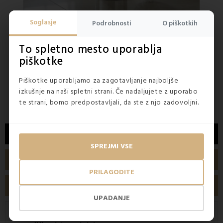
Soglasje
Podrobnosti
O piškotkih
NA ZALOGI
NA ZA
5
(1x)
To spletno mesto uporablja
WC ščetka Dea EMI
piškotke
5,50 €
Piškotke uporabljamo za zagotavljanje najboljše
13,9
izkušnje na naši spletni strani. Če nadaljujete z uporabo
7,90 €
te strani, bomo predpostavljali, da ste z njo zadovoljni.
OPIS
SPREJMI VSE
TEHNIČNE LASTNOSTI
PRILAGODITE
MNENJA ETS
UPADANJE
Ohranite kopalnico čisto zahvaljujoč