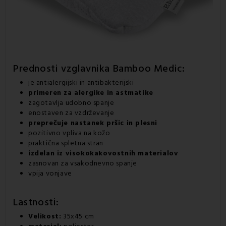
Prednosti
vzglavnika
Bamboo Medic:
je antialergijski in antibakterijski
primeren za alergike in astmatike
zagotavlja udobno spanje
enostaven za vzdrževanje
preprečuje nastanek pršic in plesni
pozitivno vpliva na kožo
praktična spletna stran
izdelan iz visokokakovostnih materialov
zasnovan za vsakodnevno spanje
vpija vonjave
Lastnosti:
Velikost:
35x45 cm