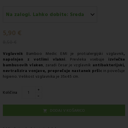
Na zalogi. Lahko dobite:
Sreda
Sreda 12.08
-
Dostava s kurirjem GLS
5,90 €
8,50 €
Vzglavnik
Bamboo Medic EMI je
protialergijski vzglavnik
,
napolnjen z votlimi vlakni
. Prevleka vsebuje
izvlečke
bambusovih vlaken
, zaradi česar je
vzglavnik
antibakterijski,
nevtralizira vonjave, preprečuje nastanek pršic
in povečuje
higieno. Velikost vzglavnika je 35x45 cm.
+
Količina
-
DODAJ V KOŠARICO
