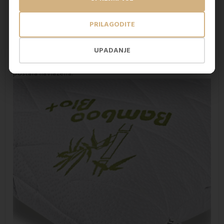
pozitivno vpliva na kožo, poleg tega pa ščiti človeško telo
pred okužbami z mikrobi. Ne le da
nevtralizira vonjave
,
temveč je
tudi
antialergičen
ter
preprečuje nastanek
PRILAGODITE
pršic in plesni
. Bambusova vlakna so tudi močnejša in
trpežnejša od bombažnih vlaken. Poleg tega podaljšuje
UPADANJE
trajnost in
izboljšuje higieno
. Med spanjem na vzglavniku
Bamboo Medic se bo vaše telo sprostilo, vaša koža pa bo
postala navlažena.