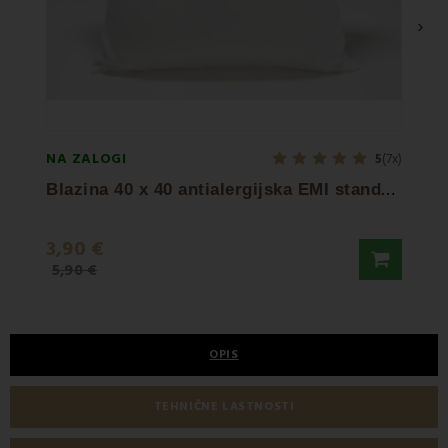
›
NA ZALOGI
NA ZA
5
(7x)
B
lazina 40 x 40 antialergijska EMI standard
3,90 €
16,5
5,90 €
OPIS
TEHNIČNE LASTNOSTI