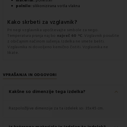
material:
poliester
polnilo:
silikonizirana votla vlakna
Kako skrbeti za
vzglavnik
?
Pri negi vzglavnika upoštevajte simbole za nego.
Temperatura pranja naj bo
največ 60 °C
. Vzglavnik posušite
z običajnim načinom sušenja. Izdelka ne smete beliti.
Vzglavnika ni dovoljeno kemično čistiti. Vzglavnika ne
likate.
VPRAŠANJA IN ODGOVORI
keyboard_arrow_down
Kakšne so dimenzije tega izdelka?
Razpoložljive dimenzije za ta izdelek so: 35x45 cm.
Iz katerega materiala je izdelan ta izdelek?