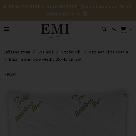
🔥 10 % POPUST s kodo HOT10SI (ob nakupu nad 30 €) –
SAMO DO 9. 8. ⏰

shopping_cart

Začetna stran
Spalnica
Vzglavniki
Vzglavniki za spanje
Blazina Bamboo Medic 35x45 cm EMI
−30,59%