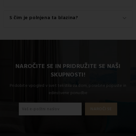
% poliester.
Za najboljše rezultate priporočamo pranje tega izdelka pri
S čim je polnjena ta blazina?
keyboard_arrow_down
60 °C.
Blazina je polnjena z: 100 % votla vlakna in posušena sivka.
NAROČITE SE IN PRIDRUŽITE SE NAŠI
SKUPNOSTI!
Pridobite vpogled v svet tekstila za dom, posebne popuste in
edinstvene ponudbe