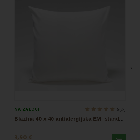
›
NA ZALOGI
NA ZA
5
(7x)
B
lazina 40 x 40 antialergijska EMI standard
3,90 €