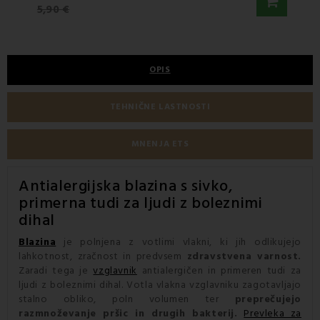
16,5
5,90 €
OPIS
TEHNIČNE LASTNOSTI
MNENJA ETS
Antialergijska blazina
s sivko,
primerna tudi za ljudi z boleznimi
dihal
Blazina
je polnjena z votlimi vlakni, ki jih odlikujejo
lahkotnost, zračnost in predvsem
zdravstvena varnost.
Zaradi tega je
vzglavnik
antialergičen in primeren tudi za
ljudi z boleznimi dihal. Votla vlakna vzglavniku zagotavljajo
stalno obliko, poln volumen ter
preprečujejo
razmnoževanje pršic in drugih bakterij.
Prevleka za