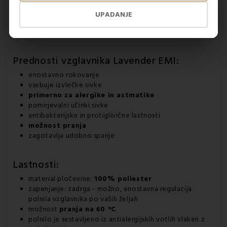
UPADANJE
Prednosti
vzglavnika Lavender EMI
:
enostavno rokovanje
vsebuje izvlečke sivke
primerno za alergike in astmatike
pomirjevalni učinki sivke
antibakterijske in protiglivične lastnosti
možnost pranja
zagotavlja udobno spanje
Lastnosti:
material pločevine:
100% poliester
zapenjanje: zadrga - možno, enostavna regulacija
polnila vzglavnika po vaših željah
možnost
pranja na 60 °C
polnilo je sestavljeno iz antialergijskih votlih vlaken z