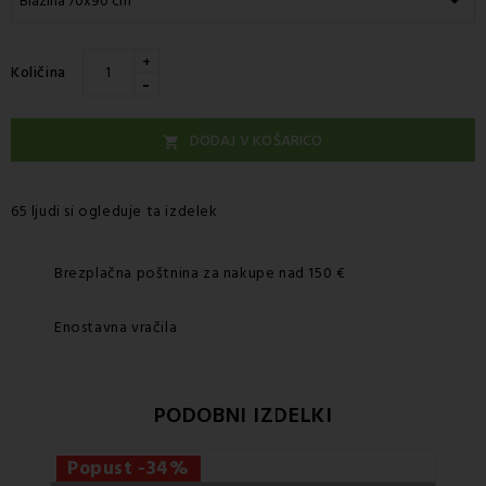
+
Količina
-
DODAJ V KOŠARICO

65 ljudi si ogleduje ta izdelek
Brezplačna poštnina za nakupe nad 150 €
Enostavna vračila
PODOBNI IZDELKI
Popust -34%