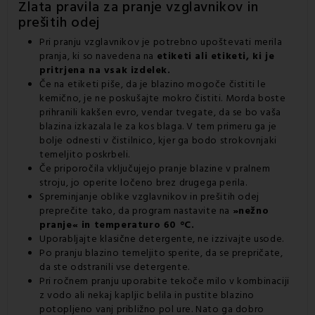
Zlata pravila za pranje vzglavnikov in
prešitih odej
Pri pranju vzglavnikov je potrebno upoštevati merila
pranja, ki so navedena na
etiketi ali etiketi, ki je
pritrjena na vsak izdelek.
Če na etiketi piše, da je blazino mogoče čistiti le
kemično, je ne poskušajte mokro čistiti. Morda boste
prihranili kakšen evro, vendar tvegate, da se bo vaša
blazina izkazala le za kos blaga. V tem primeru ga je
bolje odnesti v čistilnico, kjer ga bodo strokovnjaki
temeljito poskrbeli.
Če priporočila vključujejo pranje blazine v pralnem
stroju, jo operite ločeno brez drugega perila.
Spreminjanje oblike vzglavnikov in prešitih odej
preprečite tako, da program nastavite na
»nežno
pranje« in temperaturo 60 °C.
Uporabljajte klasične detergente, ne izzivajte usode.
Po pranju blazino temeljito sperite, da se prepričate,
da ste odstranili vse detergente.
Pri ročnem pranju uporabite tekoče milo v kombinaciji
z vodo ali nekaj kapljic belila in pustite blazino
potopljeno vanj približno pol ure. Nato ga dobro