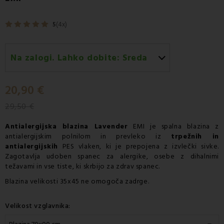
5
(4x)
Na zalogi. Lahko dobite:
Sreda
Sreda 12.08
-
Dostava s kurirjem GLS
20,90 €
29,50 €
Antialergijska blazina Lavender
EMI je spalna blazina z
antialergijskim polnilom in prevleko iz
trpežnih in
antialergijskih
PES vlaken, ki je prepojena z izvlečki sivke.
Zagotavlja udoben spanec za alergike, osebe z dihalnimi
težavami in vse tiste, ki skrbijo za zdrav spanec.
Blazina
velikosti 35x45 ne omogoča zadrge.
Velikost vzglavnika: