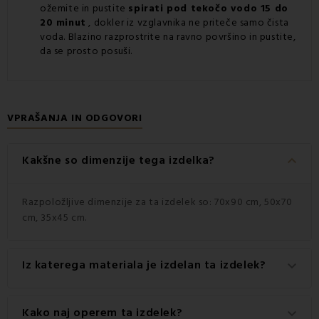
ožemite in pustite
spirati pod tekočo vodo 15 do
20 minut
, dokler iz vzglavnika ne priteče samo čista
voda. Blazino razprostrite na ravno površino in pustite,
da se prosto posuši.
VPRAŠANJA IN ODGOVORI
keyboard_arrow_down
Kakšne so dimenzije tega izdelka?
Razpoložljive dimenzije za ta izdelek so: 70x90 cm, 50x70
cm, 35x45 cm.
Iz katerega materiala je izdelan ta izdelek?
keyboard_arrow_down
Ta izdelek je izdelan iz visokokakovostnega materiala: 100
Kako naj operem ta izdelek?
keyboard_arrow_down