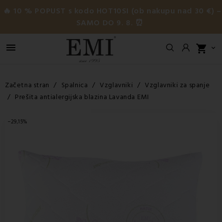
🔥 10 % POPUST s kodo HOT10SI (ob nakupu nad 30 €) –
SAMO DO 9. 8. ⏰

shopping_cart

Začetna stran
Spalnica
Vzglavniki
Vzglavniki za spanje
Prešita antialergijska blazina Lavanda EMI
−29,15%