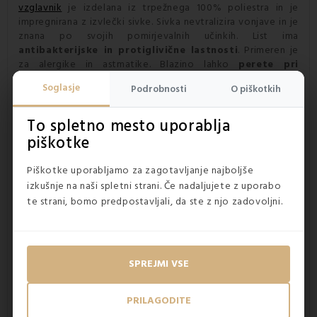
vzglavnik
je izdelana iz trpežnega 100% poliestra in je
impregnirana z izvlečki sivke. Sivka nevtralizira vonjave in je
znana po svojih pomirjevalnih učinkih. List ima
antibakterijske in protiglivične lastnosti
. Primeren je
za alergike in astmatike. Blazino lahko
perete pri
temperaturi 60 °C
, vendar je potrebno vklopiti zadrgo.
Soglasje
Podrobnosti
O piškotkih
Teža materiala je
430 g/m2.
To spletno mesto uporablja
piškotke
Piškotke uporabljamo za zagotavljanje najboljše
izkušnje na naši spletni strani. Če nadaljujete z uporabo
te strani, bomo predpostavljali, da ste z njo zadovoljni.
SPREJMI VSE
PRILAGODITE