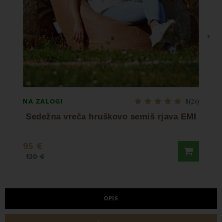
›
NA ZALOGI
NA ZA
5
(2x)
Sedežna vreča hruškovo semiš rjava EMI
95 €
129 
120 €
OPIS