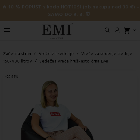
🔥 10 % POPUST s kodo HOT10SI (ob nakupu nad 30 €) –
SAMO DO 9. 8. ⏰

shopping_cart

Začetna stran
Vreče za sedenje
Vreče za sedenje srednje
150-400 litrov
Sedežna vreča hruškasto črna EMI
−20,83%