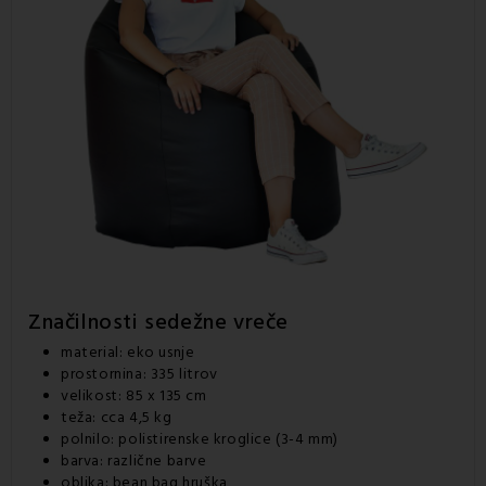
Značilnosti
sedežne vreče
material: eko usnje
prostornina: 335 litrov
velikost: 85 x 135 cm
teža: cca 4,5 kg
polnilo: polistirenske kroglice (3-4 mm)
barva: različne barve
oblika: bean bag hruška