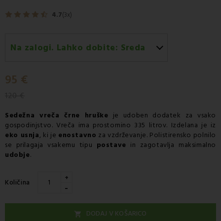
4.7
(3x)
Na zalogi. Lahko dobite:
Sreda
Sreda 12.08
-
Dostava s kurirjem GLS
95 €
120 €
Sedežna vreča
črne hruške
je udoben dodatek za vsako
gospodinjstvo. Vreča ima prostornino 335 litrov. Izdelana je iz
eko usnja
, ki je
enostavno
za vzdrževanje. Polistirensko polnilo
se prilagaja vsakemu tipu
postave
in zagotavlja maksimalno
udobje
.
+
Količina
-
DODAJ V KOŠARICO
