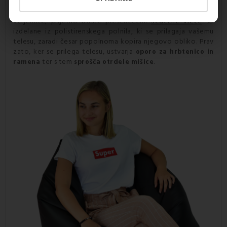
pravilno delovanje prebavnega sistema. Poskusite pa
neudoben pisarniški stol zamenjati s
sedežno vrečo
in
verjemite, prijetno boste presenečeni.
Sedežne vreče
so
izdelane iz polistirenskega polnila, ki se prilagaja vašemu
telesu, zaradi česar popolnoma kopira njegovo obliko. Prav
zato, ker se prilega telesu, ustvarja
oporo za hrbtenico in
ter s tem
.
ramena
sprošča otrdele mišice