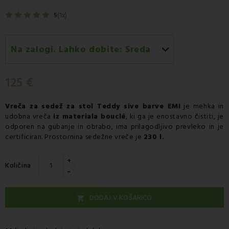
5
(1x)
Na zalogi. Lahko dobite:
Sreda
Sreda 12.08
-
Dostava s kurirjem GLS
125 €
Vreča za sedež za stol
Teddy sive barve EMI
je mehka in
udobna vreča
iz materiala bouclé
, ki ga je enostavno čistiti, je
odporen na gubanje in obrabo, ima prilagodljivo prevleko in je
certificiran. Prostornina sedežne vreče je
230 l.
+
Količina
-
DODAJ V KOŠARICO
