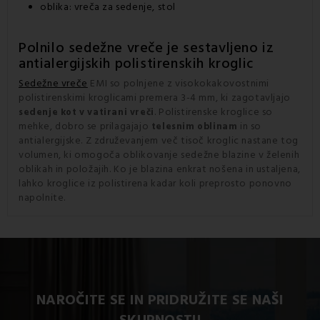
oblika: vreča za sedenje, stol
Polnilo sedežne vreče
je sestavljeno iz
antialergijskih polistirenskih kroglic
Sedežne vreče
EMI so polnjene z visokokakovostnimi
polistirenskimi kroglicami premera 3-4 mm, ki zagotavljajo
. Polistirenske kroglice so
sedenje kot v vatirani vreči
mehke, dobro se prilagajajo
in so
telesnim oblinam
antialergijske. Z združevanjem več tisoč kroglic nastane tog
volumen, ki omogoča oblikovanje sedežne blazine v želenih
oblikah in položajih. Ko je blazina enkrat nošena in ustaljena,
lahko kroglice iz polistirena kadar koli preprosto ponovno
napolnite.
NAROČITE SE IN PRIDRUŽITE SE NAŠI
SKUPNOSTI!