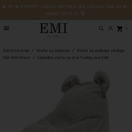
🔥 10 % POPUST s kodo HOT10SI (ob nakupu nad 30 €) –
SAMO DO 9. 8. ⏰

shopping_cart

Začetna stran
Vreče za sedenje
Vreče za sedenje srednje
150-400 litrov
Sedežna vreča za stol Teddy siva EMI