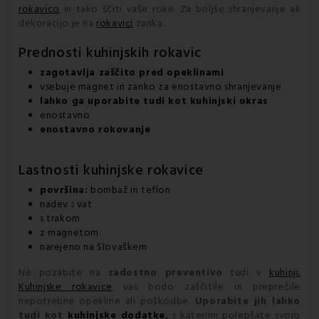
rokavico
in tako ščiti vaše roke. Za boljše shranjevanje ali
dekoracijo je na
rokavici
zanka.
Prednosti
kuhinjskih rokavic
zagotavlja zaščito pred opeklinami
vsebuje magnet in zanko za enostavno shranjevanje
lahko ga uporabite tudi kot
kuhinjski okras
enostavno
enostavno rokovanje
Lastnosti
kuhinjske rokavice
površina:
bombaž in teflon
nadev
:
vat
s trakom
z magnetom
narejeno na Slovaškem
Ne pozabite na
zadostno preventivo
tudi v
kuhinji.
Kuhinjske rokavice
vas bodo zaščitile in preprečile
nepotrebne opekline ali poškodbe.
Uporabite jih lahko
tudi kot
kuhinjske dodatke
,
s katerimi polepšate svojo