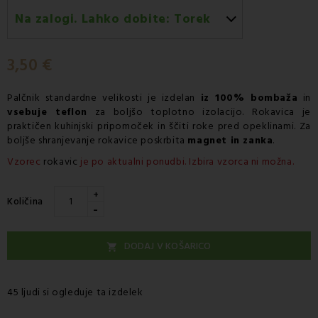
Na zalogi. Lahko dobite:
Torek
Torek 11.08
-
Dostava s kurirjem GLS
3,50 €
Palčnik
standardne velikosti je izdelan
iz 100% bombaža
in
vsebuje teflon
za boljšo toplotno izolacijo.
Rokavica
je
praktičen
kuhinjski pripomoček
in ščiti roke pred opeklinami. Za
boljše shranjevanje
rokavice
poskrbita
magnet in zanka
.
Vzorec
rokavic
je po aktualni ponudbi. Izbira vzorca ni možna.
+
Količina
-
DODAJ V KOŠARICO

45 ljudi si ogleduje ta izdelek