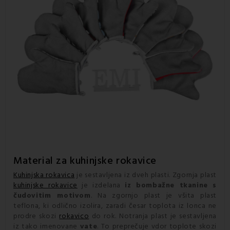
Material za
kuhinjske rokavice
Kuhinjska rokavica
je sestavljena iz dveh plasti. Zgornja plast
kuhinjske rokavice
je izdelana
iz bombažne tkanine s
čudovitim motivom
. Na zgornjo plast je všita plast
teflona, ki odlično izolira, zaradi česar toplota iz lonca ne
prodre skozi
rokavico
do rok. Notranja plast je sestavljena
iz tako imenovane
vate
. To preprečuje vdor toplote skozi