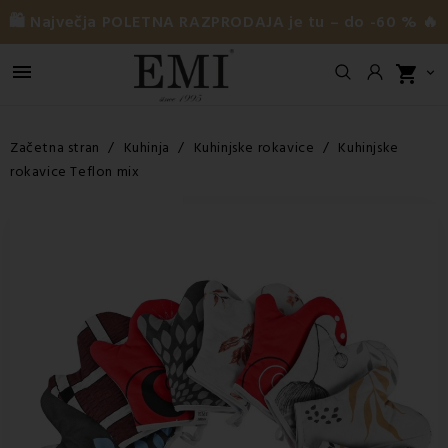
🛍️ Največja POLETNA RAZPRODAJA je tu – do -60 % 🔥

shopping_cart

Začetna stran
Kuhinja
Kuhinjske rokavice
Kuhinjske
rokavice Teflon mix