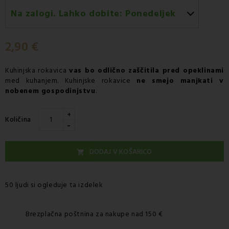
Na zalogi. Lahko dobite:
Ponedeljek
Ponedeljek 10.08
-
Dostava s kurirjem GLS
2,90 €
Kuhinjska rokavica
vas bo odlično zaščitila pred opeklinami
med kuhanjem.
Kuhinjske rokavice
ne smejo manjkati v
nobenem gospodinjstvu
.
+
Količina
-
DODAJ V KOŠARICO

50 ljudi si ogleduje ta izdelek
Brezplačna poštnina za nakupe nad 150 €