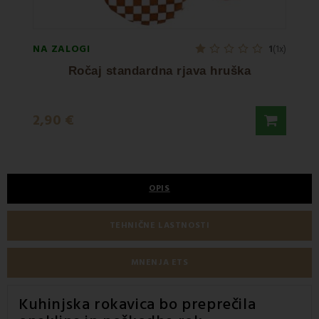
NA ZALOGI
NA ZA
1
(1x)
Ročaj standardna rjava hruška
2,90 €
2,90
OPIS
TEHNIČNE LASTNOSTI
MNENJA ETS
Kuhinjska rokavica
bo preprečila