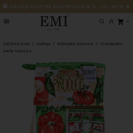
🛍️ Največja POLETNA RAZPRODAJA je tu – do -60 % 🔥

shopping_cart

Začetna stran
Kuhinja
Kuhinjske rokavice
Standardna
sveža rokavica