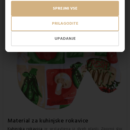
SPREJMI VSE
PRILAGODITE
UPADANJE
Material za
kuhinjske rokavice
Kuhinjska rokavica
je sestavljena iz dveh plasti. Zgornji sloj