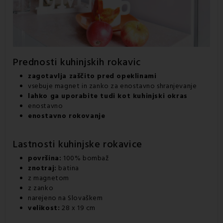
Prednosti
kuhinjskih rokavic
zagotavlja zaščito pred opeklinami
vsebuje magnet in zanko za enostavno shranjevanje
lahko ga uporabite tudi kot kuhinjski okras
enostavno
enostavno rokovanje
Lastnosti
kuhinjske rokavice
površina:
100% bombaž
znotraj:
batina
z magnetom
z zanko
narejeno na Slovaškem
velikost:
28 x 19 cm