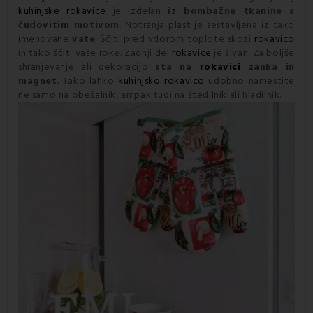
kuhinjske rokavice
je izdelan
iz bombažne tkanine s
čudovitim motivom
. Notranja plast je sestavljena iz tako
imenovane
vate
. Ščiti pred vdorom toplote skozi
rokavico
in tako ščiti vaše roke. Zadnji del
rokavice
je šivan. Za boljše
shranjevanje ali dekoracijo
sta na
rokavici
zanka in
magnet
. Tako lahko
kuhinjsko rokavico
udobno namestite
ne samo na obešalnik, ampak tudi na štedilnik ali hladilnik.