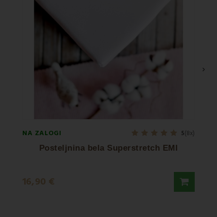
›
NA ZALOGI
NA ZA
5
(8x)
Posteljnina bela Superstretch EMI
16,90 €
16,5