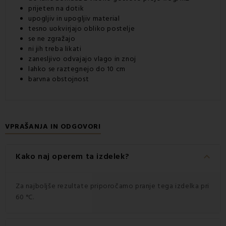
prijeten na dotik
upogljiv in upogljiv material
tesno uokvirjajo obliko postelje
se ne zgražajo
ni jih treba likati
zanesljivo odvajajo vlago in znoj
lahko se raztegnejo do 10 cm
barvna obstojnost
VPRAŠANJA IN ODGOVORI
keyboard_arrow_down
Kako naj operem ta izdelek?
Za najboljše rezultate priporočamo pranje tega izdelka pri
60 °C.