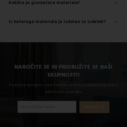
Kakšna je gramatura materiala?
keyboard_arrow_down
Gramatura materiala, uporabljenega za ta izdelek, je 175
Iz katerega materiala je izdelan ta izdelek?
keyboard_arrow_down
g/m2.
Ta izdelek je izdelan iz visokokakovostnega materiala: 97
% bombaž in 3 % elastan.
NAROČITE SE IN PRIDRUŽITE SE NAŠI
SKUPNOSTI!
Pridobite vpogled v svet tekstila za dom, posebne popuste in
edinstvene ponudbe