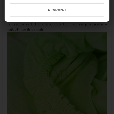
prožnost, prilagodljivost
in odpornost proti mečkanju. Iz
tega sledi, da posteljnine Superstretch
po pranju ni treba
UPADANJE
likati
. Prav tako ga po prebujanju ni treba nenehno
poravnavati, saj
rjuha Superstretch
obloži
vzmetnico
po
namestitvi in trdno drži obliko tudi, ko
se prepirate v
najbolj norih sanjah.