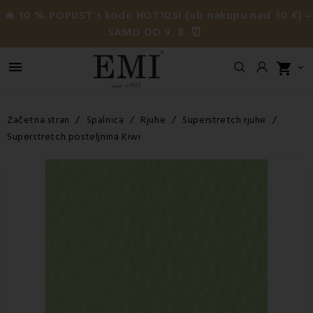
🔥 10 % POPUST s kodo HOT10SI (ob nakupu nad 30 €) –
SAMO DO 9. 8. ⏰

shopping_cart

Začetna stran
Spalnica
Rjuhe
Superstretch rjuhe
Superstretch posteljnina Kiwi