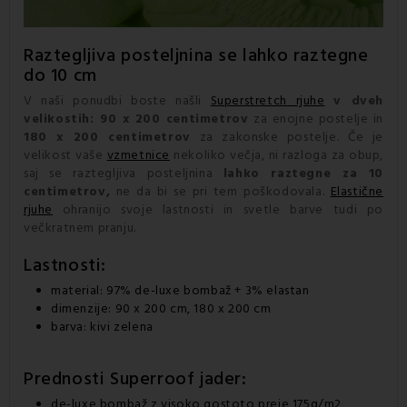
Raztegljiva posteljnina
se lahko raztegne
do 10 cm
V naši ponudbi boste našli
Superstretch rjuhe
v dveh
velikostih: 90 x 200 centimetrov
za enojne postelje in
180 x 200 centimetrov
za zakonske postelje. Če je
velikost vaše
vzmetnice
nekoliko večja, ni razloga za obup,
saj se raztegljiva posteljnina
lahko raztegne za 10
centimetrov,
ne da bi se pri tem poškodovala.
Elastične
rjuhe
ohranijo svoje lastnosti in svetle barve tudi po
večkratnem pranju.
Lastnosti:
material: 97% de-luxe bombaž + 3% elastan
dimenzije: 90 x 200 cm, 180 x 200 cm
barva: kivi zelena
Prednosti Superroof jader:
de-luxe bombaž z visoko gostoto preje 175g/m2