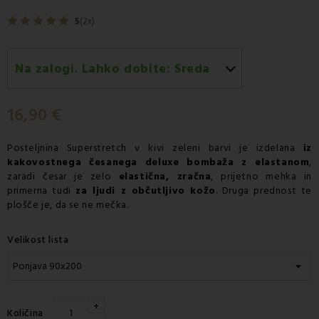
5
(2x)
Na zalogi. Lahko dobite:
Sreda
Sreda 12.08
-
Dostava s kurirjem GLS
16,90 €
Posteljnina Superstretch
v kivi zeleni barvi je izdelana
iz
kakovostnega česanega deluxe bombaža z elastanom
,
zaradi česar je zelo
elastična, zračna
, prijetno mehka in
primerna tudi
za ljudi z občutljivo kožo
. Druga prednost te
plošče je, da se ne mečka.
Velikost lista
+
Količina