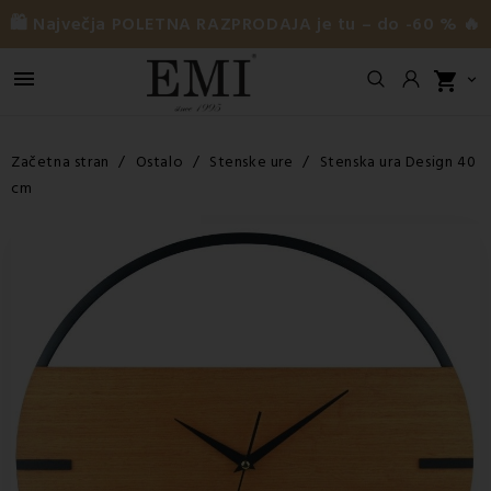
🛍️ Največja POLETNA RAZPRODAJA je tu – do -60 % 🔥

shopping_cart

Začetna stran
Ostalo
Stenske ure
Stenska ura Design 40
cm