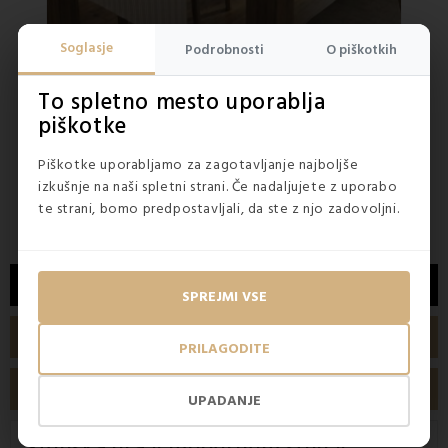
Soglasje
Podrobnosti
O piškotkih
NA ZALOGI
NA ZA
5
(5x)
To spletno mesto uporablja
Namizni tekač krem Damal 34x180 cm EMI
piškotke
Piškotke uporabljamo za zagotavljanje najboljše
2,90 €
12,5
izkušnje na naši spletni strani. Če nadaljujete z uporabo
8,50 €
te strani, bomo predpostavljali, da ste z njo zadovoljni.
OPIS
SPREJMI VSE
TEHNIČNE LASTNOSTI
PRILAGODITE
MNENJA ETS
UPADANJE
Stenska ura
v modernem stilu v