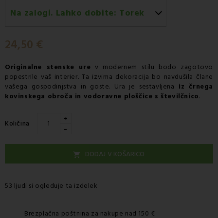
Na zalogi. Lahko dobite:
Torek
Torek 11.08
-
Dostava s kurirjem GLS
24,50 €
Originalne
stenske ure
v modernem stilu bodo zagotovo
popestrile vaš interier. Ta izvirna dekoracija bo navdušila člane
vašega gospodinjstva in goste. Ura je sestavljena
iz črnega
kovinskega obroča in vodoravne ploščice s številčnico
.
+
Količina
-
DODAJ V KOŠARICO

53 ljudi si ogleduje ta izdelek
Brezplačna poštnina za nakupe nad 150 €