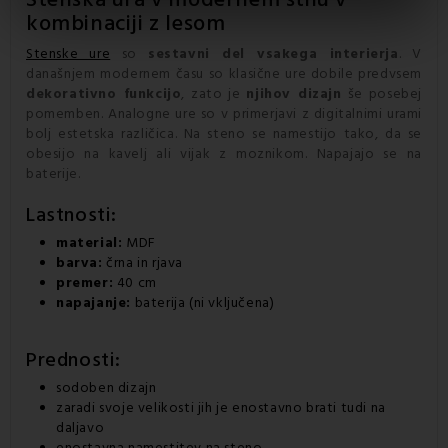
kombinaciji z lesom
Stenske ure
so
sestavni del vsakega interierja
. V
današnjem modernem času so klasične ure dobile predvsem
dekorativno funkcijo
, zato je
njihov dizajn
še posebej
pomemben. Analogne ure so v primerjavi z digitalnimi urami
bolj estetska različica. Na steno se namestijo tako, da se
obesijo na kavelj ali vijak z moznikom. Napajajo se na
baterije.
Lastnosti:
material:
MDF
barva:
črna in rjava
premer:
40 cm
napajanje:
baterija (ni vključena)
Prednosti:
sodoben dizajn
zaradi svoje velikosti jih je enostavno brati tudi na
daljavo
enostavna namestitev na steno