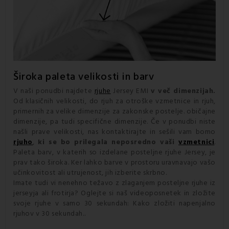
Široka paleta velikosti in barv
V naši ponudbi najdete
rjuhe
Jersey EMI
v več dimenzijah.
Od klasičnih velikosti, do rjuh za otroške vzmetnice in rjuh,
primernih za velike dimenzije za zakonske postelje. običajne
dimenzije, pa tudi specifične dimenzije. Če v ponudbi niste
našli prave velikosti, nas kontaktirajte in sešili vam bomo
rjuho
,
ki se bo prilegala neposredno vaši
vzmetnici
.
Paleta barv, v katerih so izdelane posteljne rjuhe Jersey, je
prav tako široka. Ker lahko barve v prostoru uravnavajo vašo
učinkovitost ali utrujenost, jih izberite skrbno.
Imate tudi vi nenehno težavo z zlaganjem posteljne rjuhe iz
jerseyja ali frotirja? Oglejte si naš videoposnetek in zložite
svoje rjuhe v samo 30 sekundah: Kako zložiti napenjalno
rjuhov v 30 sekundah..