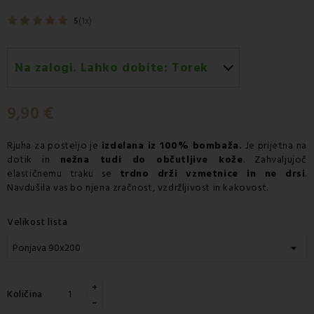
5
(1x)
Na zalogi. Lahko dobite:
Torek
Torek 11.08
-
Dostava s kurirjem GLS
9,90 €
Rjuha
za posteljo je
izdelana iz 100% bombaža.
Je prijetna na
dotik in
nežna tudi do občutljive kože
. Zahvaljujoč
elastičnemu traku se
trdno drži vzmetnice in ne drsi
.
Navdušila vas bo njena zračnost, vzdržljivost in kakovost.
Velikost lista
+
Količina
-