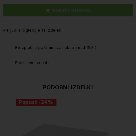
DODAJ V KOŠARICO

44 ljudi si ogleduje ta izdelek
Brezplačna poštnina za nakupe nad 150 €
Enostavna vračila
PODOBNI IZDELKI
Popust -24%