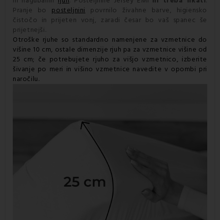
in nagubanih
rjuh
. Posteljnine Jersey EMI
ni treba likati
.
Pranje bo
posteljnini
povrnilo živahne barve, higiensko
čistočo in prijeten vonj, zaradi česar bo vaš spanec še
prijetnejši.
Otroške rjuhe so standardno namenjene za vzmetnice do
višine 10 cm, ostale dimenzije rjuh pa za vzmetnice višine od
25 cm; če potrebujete rjuho za višjo vzmetnico, izberite
šivanje po meri in višino vzmetnice navedite v opombi pri
naročilu.