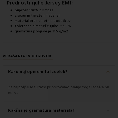
Prednosti rjuhe Jersey EMI:
prijeten 100% bombaž
zračen in trpežen material
material brez umetnih dodatkov
toleranca dimenzije rjuhe: +/-3%
gramatura ponjave je 145 g/m2
VPRAŠANJA IN ODGOVORI
keyboard_arrow_down
Kako naj operem ta izdelek?
Za najboljše rezultate priporočamo pranje tega izdelka pri
60 °C.
Kakšna je gramatura materiala?
keyboard_arrow_down