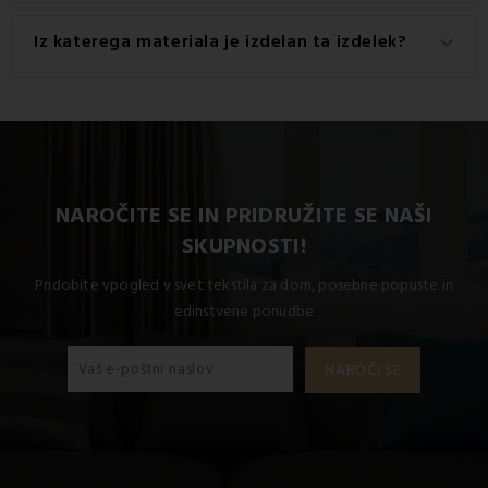
Gramatura materiala, uporabljenega za ta izdelek, je 145
Iz katerega materiala je izdelan ta izdelek?
keyboard_arrow_down
g/m2.
Ta izdelek je izdelan iz visokokakovostnega materiala: 100
% bombaž.
NAROČITE SE IN PRIDRUŽITE SE NAŠI
SKUPNOSTI!
Pridobite vpogled v svet tekstila za dom, posebne popuste in
edinstvene ponudbe