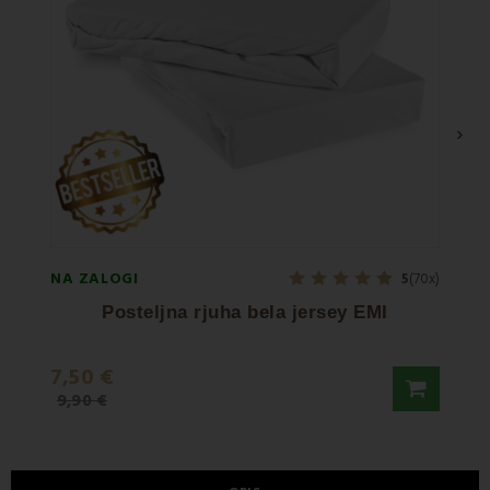
›
NA ZALOGI
NA ZA
5
(70x)
Posteljna rjuha bela jersey EMI
7,50 €
36,5
9,90 €