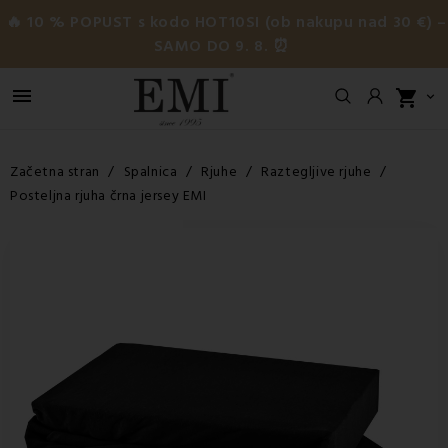
🔥 10 % POPUST s kodo HOT10SI (ob nakupu nad 30 €) –
SAMO DO 9. 8. ⏰

shopping_cart

Začetna stran
Spalnica
Rjuhe
Raztegljive rjuhe
Posteljna rjuha črna jersey EMI