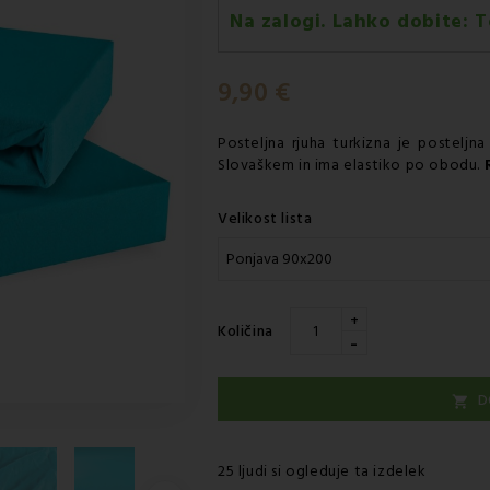
Na zalogi. Lahko dobite:
T
Torek 11.08
-
Dostava s kurirj
9,90 €
Posteljna rjuha
turkizna je posteljna
Slovaškem in ima elastiko po obodu.
Velikost lista
+
Količina
-
D

25 ljudi si ogleduje ta izdelek