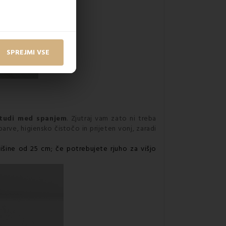
SPREJMI VSE
tudi med spanjem
. Zjutraj vam zato ni treba
barve, higiensko čistočo in prijeten vonj, zaradi
išine od 25 cm; če potrebujete rjuho za višjo