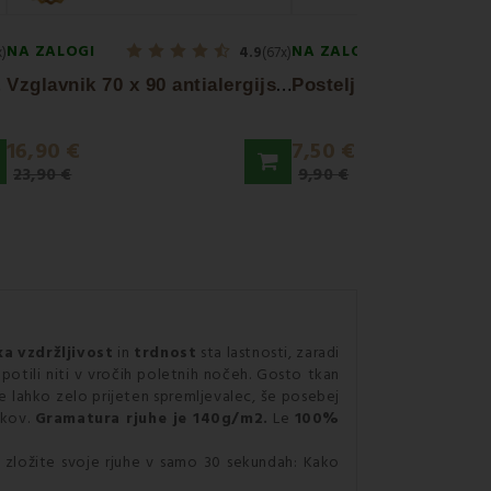
NA ZALOGI
NA ZALOGI
x)
4.9
(67x)
P
MI
V
zglavnik 70 x 90 antialergijski prešit...
16,90 €
7,50 €
23,90 €
9,90 €
ka
vzdržljivost
in
trdnost
sta lastnosti, zaradi
otili niti v vročih poletnih nočeh. Gosto tkan
 je lahko zelo prijeten spremljevalec, še posebej
tkov.
Gramatura rjuhe je 140g/m2.
Le
100%
in zložite svoje rjuhe v samo 30 sekundah: Kako