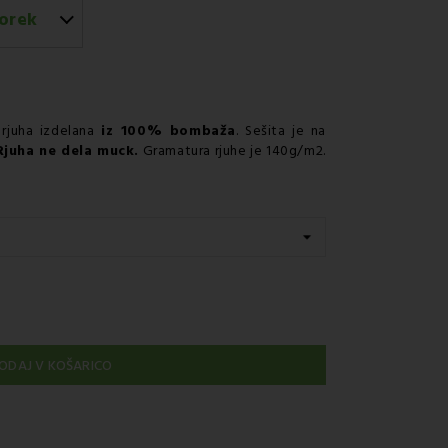
orek
em GLS
 rjuha izdelana
iz 100% bombaža
. Sešita je na
Rjuha ne dela muck.
Gramatura rjuhe je 140g/m2.
ODAJ V KOŠARICO