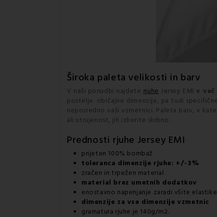
Široka paleta velikosti in barv
V naši ponudbi najdete
rjuhe
Jersey EMI
v več
postelje. običajne dimenzije, pa tudi specifičn
neposredno vaši vzmetnici. Paleta barv, v kate
ali utrujenost, jih izberite skrbno.
Prednosti
rjuhe Jersey EMI
:
prijeten 100% bombaž
toleranca dimenzije rjuhe: +/-3%
zračen in trpežen material
material brez umetnih dodatkov
enostavno napenjanje zaradi všite elastik
dimenzije za vse dimenzije vzmetnic
gramatura rjuhe je 140g/m2.