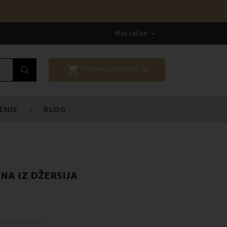
Moj račun

shopping_cart

Košarica (prazna)
ENJE
BLOG
NA IZ DŽERSIJA