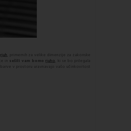
n
rjuh
, primernih za velike dimenzije za zakonske
te in
sešili vam bomo
rjuho
, ki se bo prilegala
o barve v prostoru uravnavajo vašo učinkovitost