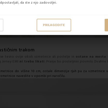
dpostavljali, da ste z njo zadovoljni.
PRILAGODITE
lastičnim trakom
i se tesno ovije okoli vzmetnice ali postelje in
ostane na mestu 
e
Jersey EMI
ni treba likati
. Pranje bo posteljnini povrnilo živahne 
etnice do višine 10 cm, ostale dimenzije rjuh pa za vzmetnice v
 vzmetnice navedite v opombi pri naročilu.