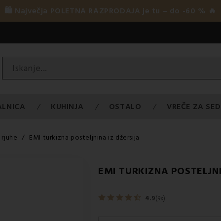
🛍️ Največja POLETNA RAZPRODAJA je tu – do -60 % 🔥
ALNICA
KUHINJA
OSTALO
VREČE ZA SED
 rjuhe
EMI turkizna posteljnina iz džersija
EMI TURKIZNA POSTELJNI
4.9
(9x)