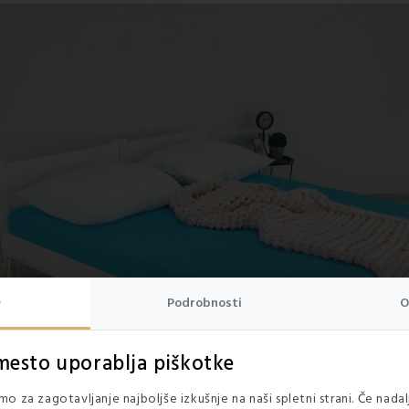
e
Podrobnosti
O
mesto uporablja piškotke
o za zagotavljanje najboljše izkušnje na naši spletni strani. Če nada