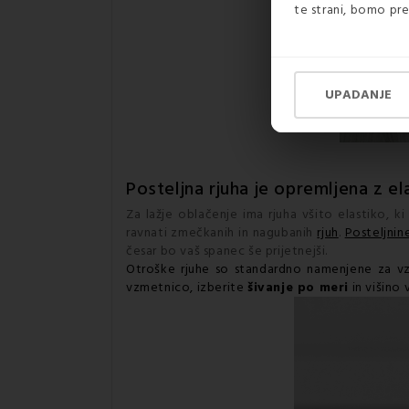
te strani, bomo pre
UPADANJE
Posteljna rjuha je opremljena z e
Za lažje oblačenje ima rjuha všito elastiko, k
ravnati zmečkanih in nagubanih
rjuh
.
Posteljnin
česar bo vaš spanec še prijetnejši.
Otroške rjuhe so standardno namenjene za vzm
vzmetnico, izberite
šivanje po meri
in višino