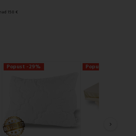
nad 150 €
Popust -29%
Popust -24%
›