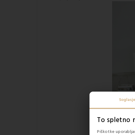
Soglasj
To spletno 
Piškotke uporabljam