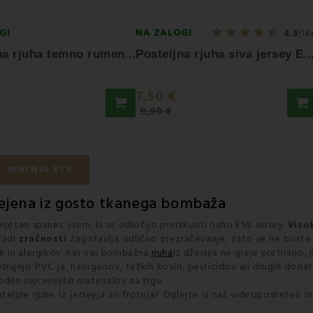
GI
NA ZALOGI
4.9
(14
P
osteljna rjuha temno rumena froté EMI
osteljna rjuha siva jersey E
7,50 €
€
9,90 €
MNENJA ETS
ejena iz gosto tkanega bombaža
ijeten spanec vsem, ki se odločijo preizkusiti rjuho EMI Jersey.
Viso
aradi
zračnosti
zagotavlja odlično prezračevanje, zato se ne boste p
ok in alergikov. Ker vas bombažna
rjuha
iz džersija ne greje pretirano,
ebujejo PVC-ja, halogenov, težkih kovin, pesticidov ali drugih doda
i eden najcenejših materialov na trgu.
ljne rjuhe iz jerseyja ali frotirja? Oglejte si naš videoposnetek 