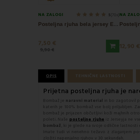
NA ZALOGI
NA ZALO
5
(70x)
P
osteljna rjuha bela jersey EMI
7,50 €
12,90 
9,90 €
OPIS
TEHNIČNE LASTNOSTI
Prijetna
posteljna rjuha
je nar
Bombaž je
naravni
material
in bo zagotovil pr
katerih je 100% bombaž vse bolj priljubljen. Z
bombaž je prijazen občutljivi koži majhnih otr
poleti. Naše
posteljne rjuhe
iz Jerseyja ne vs
bombaž
, ki je glede na svoje odlične lastnost
Imate tudi vi nenehno težavo z zlaganjem poste
zložiti napenjalno rjuhov v 30 sekundah.