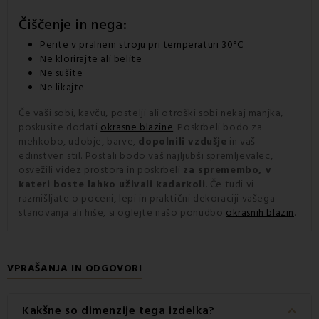
Čiščenje in nega:
Perite v pralnem stroju pri temperaturi 30°C
Ne klorirajte ali belite
Ne sušite
Ne likajte
Če vaši sobi, kavču, postelji ali otroški sobi nekaj manjka,
poskusite dodati
okrasne blazine
. Poskrbeli bodo za
mehkobo, udobje, barve,
dopolnili vzdušje
in vaš
edinstven stil. Postali bodo vaš najljubši spremljevalec,
osvežili videz prostora in poskrbeli
za spremembo, v
kateri boste lahko uživali kadarkoli
. Če tudi vi
razmišljate o poceni, lepi in praktični dekoraciji vašega
stanovanja ali hiše, si oglejte našo ponudbo
okrasnih blazin
.
VPRAŠANJA IN ODGOVORI
keyboard_arrow_down
Kakšne so dimenzije tega izdelka?