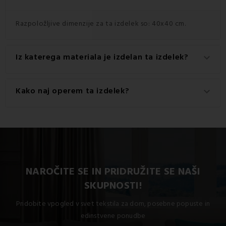
Razpoložljive dimenzije za ta izdelek so: 40x40 cm.
Iz katerega materiala je izdelan ta izdelek?
keyboard_arrow_down
Ta izdelek je izdelan iz visokokakovostnega materiala: 100
Kako naj operem ta izdelek?
keyboard_arrow_down
% bombaž.
Za najboljše rezultate priporočamo pranje tega izdelka pri
30 °C.
NAROČITE SE IN PRIDRUŽITE SE NAŠI
SKUPNOSTI!
Pridobite vpogled v svet tekstila za dom, posebne popuste in
edinstvene ponudbe