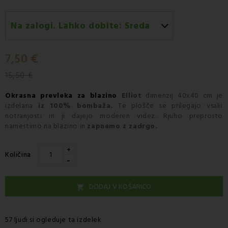
Na zalogi. Lahko dobite:
Sreda
Sreda 12.08
-
Dostava s kurirjem GLS
7,50 €
15,50 €
Okrasna prevleka za blazino
Elliot
dimenzij 40x40 cm je
izdelana
iz 100% bombaža.
Te plošče se prilegajo vsaki
notranjosti in ji dajejo moderen videz. Rjuho preprosto
namestimo na blazino in
zapnemo z zadrgo.
+
Količina
-
DODAJ V KOŠARICO

57 ljudi si ogleduje ta izdelek