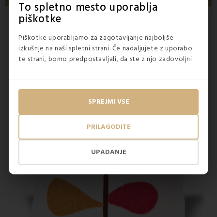
To spletno mesto uporablja
piškotke
Trendovske Elliot
prevleke za okrasne
blazine
Piškotke uporabljamo za zagotavljanje najboljše
izkušnje na naši spletni strani. Če nadaljujete z uporabo
Okrasne blazine
bodo v vsak dom vnesle
pridih stila in
te strani, bomo predpostavljali, da ste z njo zadovoljni.
modernosti
. Zahvaljujoč različnim oblikam, velikostim in
barvnim različicam boste dobili dom, kakršnega ste si vedno
želeli. Polepšali bodo še tako navaden prostor.
Prevleke za
okrasne blazine
ponujajo
veliko glasbe za malo denarja.
SPREJMI VSE
PRILAGODITE
UPADANJE