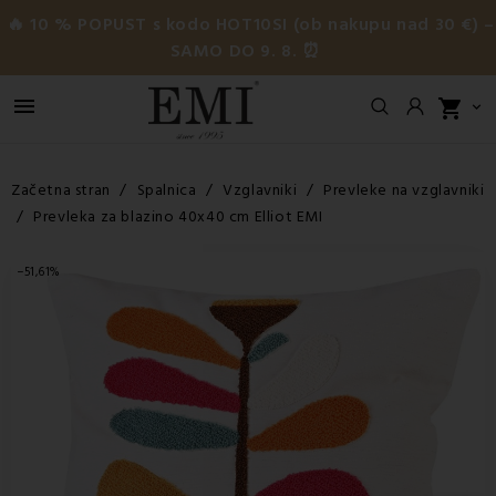
🔥 10 % POPUST s kodo HOT10SI (ob nakupu nad 30 €) –
SAMO DO 9. 8. ⏰

shopping_cart

Začetna stran
Spalnica
Vzglavniki
Prevleke na vzglavniki
Prevleka za blazino 40x40 cm Elliot EMI
−51,61%