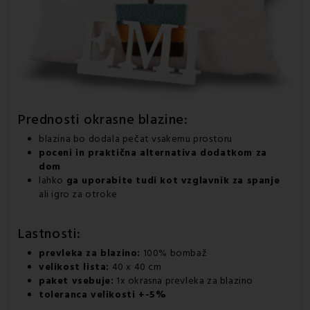
Prednosti
okrasne blazine:
blazina bo dodala pečat vsakemu prostoru
poceni in praktična alternativa dodatkom za
dom
lahko
ga uporabite tudi kot
vzglavnik
za spanje
ali igro za otroke
Lastnosti:
prevleka za blazino
:
100% bombaž
velikost lista:
40 x 40 cm
paket vsebuje:
1x
okrasna prevleka za blazino
toleranca velikosti +-5%