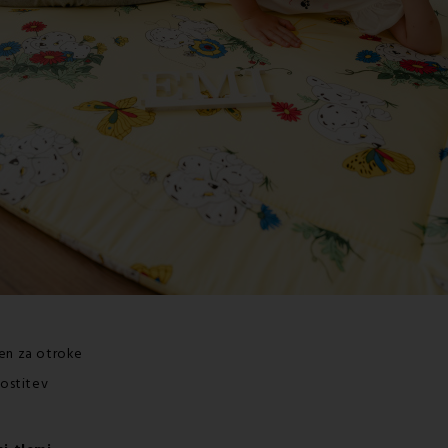
en za otroke
rostitev