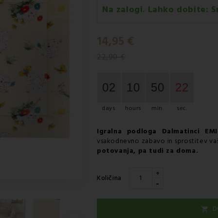
Na zalogi. Lahko dobite:
S
Sreda 12.08
-
Dostava s kurir
14,95 €
22,90 €
02
10
50
21
days
hours
min.
sec.
Igralna podloga Dalmatinci EMI
vsakodnevno zabavo in sprostitev vaš
potovanja, pa tudi za doma.
+
Količina
-
D
