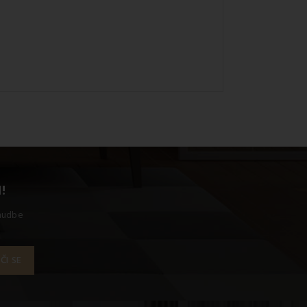
!
onudbe