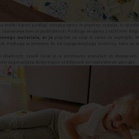
na mehki barvni podlagi ustvarja igrivo in prijetno vzdušje, ki spodb
 zaznavanje barv in podrobnosti. Podloga se ujema z različnimi slogi 
enega materiala, ki je
prijeten na otip in varen za najmlajše. M
dcih. Podloga je primerna že od najzgodnejšega otroštva, tako za do
 skladnosti, zaradi česar jo je enostavno prenašati ali shranjevati
ti zagotavljata dolgotrajno vzdržljivost pri vsakodnevni uporabi.