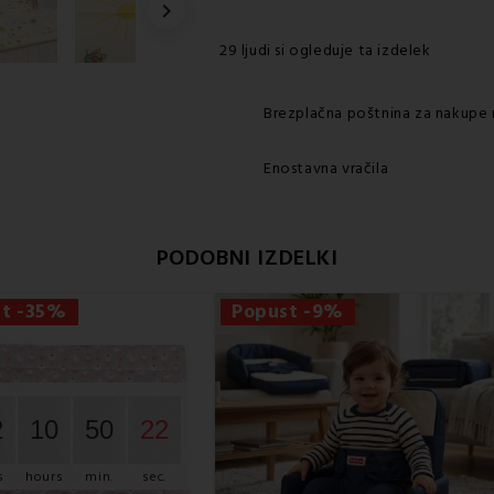

29 ljudi si ogleduje ta izdelek
Brezplačna poštnina za nakupe 
Enostavna vračila
PODOBNI IZDELKI
st -35%
Popust -9%
2
10
50
21
s
hours
min.
sec.