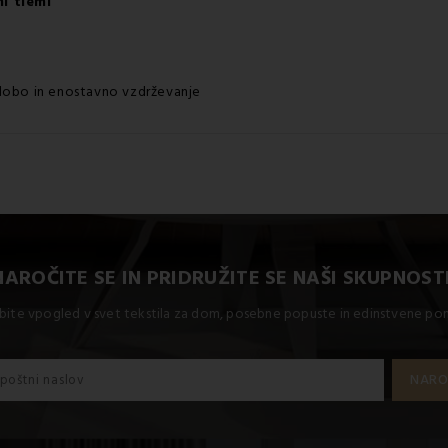
mi tlemi
 dobo in enostavno vzdrževanje
NAROČITE SE IN PRIDRUŽITE SE NAŠI SKUPNOSTI
bite vpogled v svet tekstila za dom, posebne popuste in edinstvene p