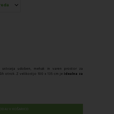
reda
jem GLS
ustvarja udoben, mehak in varen prostor za
ih otrok. Z velikostjo 100 x 135 cm je
idealna za
ODAJ V KOŠARICO