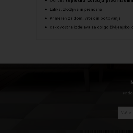
Odlična
toplotna izolacija pred hladni
Lahka, zložljiva in prenosna
Primeren za dom, vrtec in potovanja
Kakovostna izdelava za dolgo življenjsko
Prido