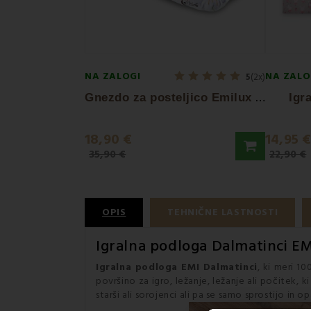
NA ZALOGI
NA ZALO
5
(2x)
G
nezdo za posteljico Emilux EMI
Igr
18,90 €
14,95 
35,90 €
22,90 €
OPIS
TEHNIČNE LASTNOSTI
Igralna podloga Dalmatinci EM
Igralna podloga EMI Dalmatinci
, ki meri 1
površino za igro, ležanje, ležanje ali počitek, 
starši ali sorojenci ali pa se samo sprostijo in o