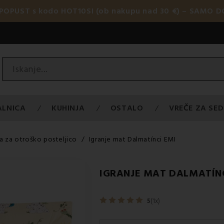
 POPUST s kodo HOT10SI (ob nakupu nad 30 €) – SAMO DO
ALNICA
KUHINJA
OSTALO
VREČE ZA SED
 za otroško posteljico
Igranje mat Dalmatínci EMI
IGRANJE MAT DALMATÍNC
5
(1x)