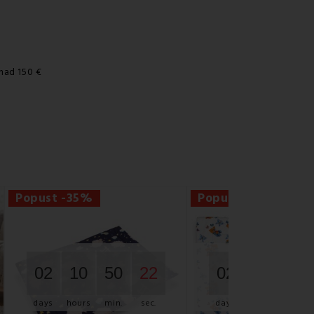
nad 150 €
Popust -35%
Popust -35%
02
10
50
21
02
10
50
days
hours
min.
sec.
days
hours
min.