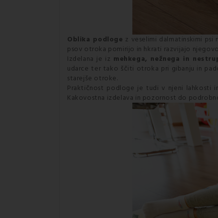
Oblika podloge
z veselimi dalmatinskimi psi 
psov otroka pomirijo in hkrati razvijajo njegovo
Izdelana je iz
mehkega, nežnega in nestrup
udarce ter tako ščiti otroka pri gibanju in pa
starejše otroke.
Praktičnost podloge je tudi v njeni lahkosti in
Kakovostna izdelava in pozornost do podrobnos