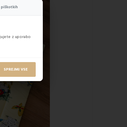
 piškotkih
ljujete z uporabo
SPREJMI VSE