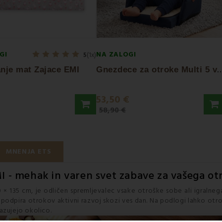
GI
NA ZALOGI
5
(1x)
nezdece za otroke Multi 5 v 1
anje mat Zajace EMI
€
53,50 €
58,90 €
MNENJA ETS
I - mehak in varen svet zabave za vašega ot
00 × 135 cm, je odličen spremljevalec vsake otroške sobe ali igraln
ki podpira otrokov aktivni razvoj skozi ves dan. Na podlogi lahko otroc
pazujejo okolico.