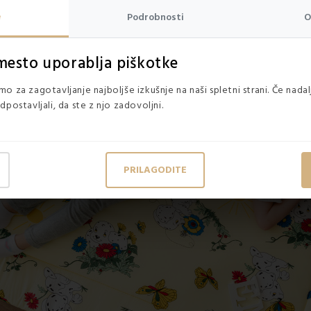
e
Podrobnosti
O
mesto uporablja piškotke
o za zagotavljanje najboljše izkušnje na naši spletni strani. Če nada
dpostavljali, da ste z njo zadovoljni.
PRILAGODITE