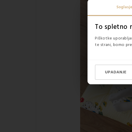
Soglasj
To spletno 
Piškotke uporabljam
te strani, bomo pre
UPADANJE