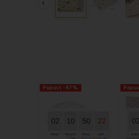

Popust -47%
Popu
02
10
50
21
0
days
hours
min.
sec.
day