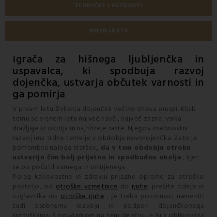
TEHNIČNE LASTNOSTI
MNENJA ETS
Igrača za hišnega ljubljenčka in
uspavalca, ki spodbuja razvoj
dojenčka, ustvarja občutek varnosti in
ga pomirja
V prvem letu življenja dojenček večino dneva prespi. Kljub
temu se v enem letu največ nauči, največ zazna, vsrka
dražljaje iz okolja in najhitreje raste. Njegov osebnostni
razvoj ima trdne temelje v obdobju novorojenčka. Zato je
pomembna naloga staršev
, da v tem obdobju otroku
ustvarijo čim bolj prijetno in spodbudno okolje
, kjer
se bo počutil varnega in umirjenega.
Poleg kakovostne in zdravju prijazne opreme za otroško
posteljo, od
otroške vzmetnice
do
rjuhe
, prešite odeje in
vzglavnika do
otroške rjuhe
, je treba pozornost nameniti
tudi osebnemu razvoju in podpori dojenčkovega
razmišljanja. S poudarkom na tem dejstvu je bila oblikovana