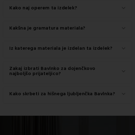
Kako naj operem ta izdelek?
keyboard_arrow_down
Za najboljše rezultate priporočamo pranje tega izdelka pri
Kakšna je gramatura materiala?
keyboard_arrow_down
Umivanje rok.
Gramatura materiala, uporabljenega za ta izdelek, je 290
Iz katerega materiala je izdelan ta izdelek?
keyboard_arrow_down
g/m2.
Ta izdelek je izdelan iz visokokakovostnega materiala: 100
Zakaj izbrati Bavlnko za dojenčkovo
keyboard_arrow_down
% poliester.
najboljšo prijateljico?
prinaša občutek varnosti in varnosti
Kako skrbeti za hišnega ljubljenčka Bavlnka?
keyboard_arrow_down
absorbira materin vonj, kar na dojenčka deluje
pomirjujoče
podpira razvoj in razmišljanje
Da bi igrača Bvalnka čim dlje ohranila svoje edinstvene
ustvarja stimulativno okolje
lastnosti, kot so mehkoba, finost in kakovost, je
pričarajo najmehkejše sanje
pomembno, da zanjo ustrezno skrbimo. Zato za nego
iz skrbno izbranih materialov
upoštevajte simbole za nego na etiketi izdelka.
In ne