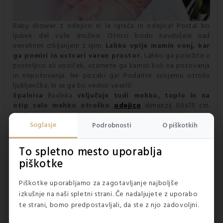
Baby shower z odejico ni le igrača in odejica! Postal bo
ljubek del vaše družine. Otroci bodo navdušeni nad
nenehnim crkljanjem z njim.
Lahko vpije mamin vonj, kar
ga pomiri in ustvari varen prostor.
Lahko ga položite v
posteljico ali voziček, vzamete ga kamor koli na potovanja
in nepotovanja. Ne pozabi ga! Podarite svojemu otroku
ljubljenčka, ki se ga bo vedno veselil.
Spalnica
Bavlnka
vključuje tudi mehko, toplo in na
otip zelo mehko otroško
odejico
dimenzij 90x75 cm.
Služila bo kot odeja, odejica za igro ali dekoracija. Prava
Soglasje
odeja za otroke naj bo dovolj topla, nežna in mehka. Med
Podrobnosti
O piškotkih
glavnimi prednostmi odeje z igračo so hitro sušenje,
vzdržljivost in mehkoba. Odeje iz mikrovlaken ne zadržujejo
To spletno mesto uporablja
pršic in cvetnega prahu, zato so
primerne za
piškotke
novorojenčke
.
Piškotke uporabljamo za zagotavljanje najboljše
izkušnje na naši spletni strani. Če nadaljujete z uporabo
te strani, bomo predpostavljali, da ste z njo zadovoljni.