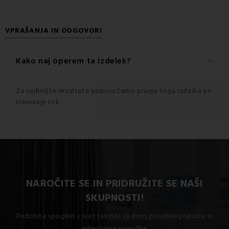
VPRAŠANJA IN ODGOVORI
keyboard_arrow_down
Kako naj operem ta izdelek?
Za najboljše rezultate priporočamo pranje tega izdelka pri
Umivanje rok.
NAROČITE SE IN PRIDRUŽITE SE NAŠI
SKUPNOSTI!
Pridobite vpogled v svet tekstila za dom, posebne popuste in
edinstvene ponudbe