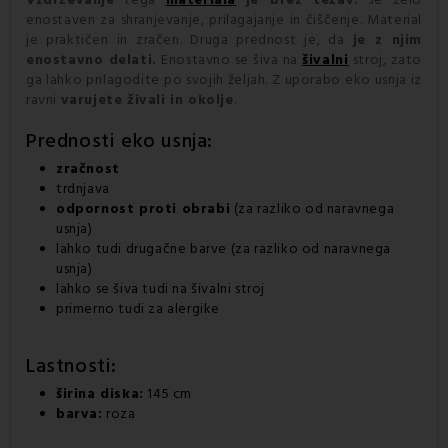
enostaven za shranjevanje, prilagajanje in čiščenje. Material
je praktičen in zračen. Druga prednost je, da
je z njim
enostavno delati.
Enostavno se šiva na
šivalni
stroj, zato
ga lahko prilagodite po svojih željah. Z uporabo eko usnja iz
ravni
varujete živali in okolje
.
Prednosti eko usnja:
zračnost
trdnjava
odpornost proti obrabi
(za razliko od naravnega
usnja)
lahko tudi drugačne barve (za razliko od naravnega
usnja)
lahko se šiva tudi na šivalni stroj
primerno tudi za alergike
Lastnosti:
širina diska:
145 cm
barva:
roza