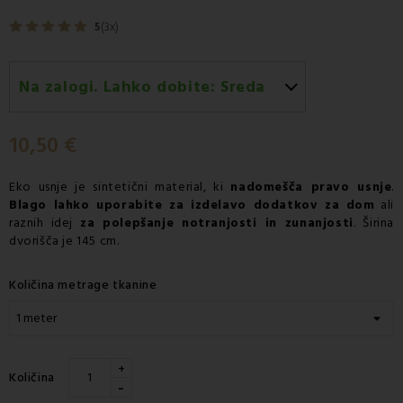
5
(3x)
Na zalogi. Lahko dobite:
Sreda
Sreda 12.08
-
Dostava s kurirjem GLS
10,50 €
Eko usnje je sintetični material, ki
nadomešča pravo usnje
.
Blago lahko uporabite za izdelavo dodatkov za dom
ali
raznih idej
za polepšanje notranjosti in zunanjosti
. Širina
dvorišča je 145 cm.
Količina metrage tkanine
+
Količina
-