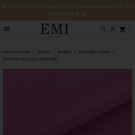
🔥 10 % POPUST s kodo HOT10SI (ob nakupu nad 30 €) –
SAMO DO 9. 8. ⏰

shopping_cart

Začetna stran
Ostalo
Šivanje
Metražno blago
Metraža roza eko usnja EMI