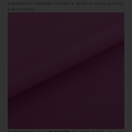
priljubljenimi sedežnimi vrečami in glede na barvo postelje
tudi s posteljo.
Vzdrževanje
tega
materiala
je brez težav.
Je zelo