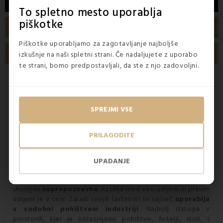
OPIS
To spletno mesto uporablja
piškotke
TEHNIČNE LASTNOSTI
Piškotke uporabljamo za zagotavljanje najboljše
MNENJA ETS
izkušnje na naši spletni strani. Če nadaljujete z uporabo
te strani, bomo predpostavljali, da ste z njo zadovoljni.
Sintetično roza usnje primerno za
šivanje kakršnih koli dodatkov za dom
SPREJMI VSE
Eko
usnje
je tekstilni material, ki s svojimi funkcijami in
prednostmi
nadomešča pravo usnje
. Eko usnje je izdelano
iz sintetičnih materialov, kot je bombažno pletivo, na
PRILAGODITE
katerega je nanesen sloj nestrupenega poliuretana. Na prvi
pogled
se umetno usnje in pravo usnje ne razlikujeta
.
Začetki proizvodnje eko usnja segajo v drugo svetovno
UPADANJE
vojno. Ker se je z leti razvijalo, se njegove lastnosti v
mnogih primerih razlikujejo od pravega usnja.
Danes je
skorajda
neprepoznavna
. Razlika med eko usnjem in pravim
usnjem je v ceni. Zaradi svojih lastnosti se največ
uporablja
v sodobni pohištveni industriji
. Najbolj izstopa v
prostorih, kjer je oblazinjeno pohištvo, fotelji, stoli, s