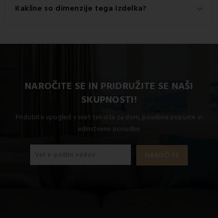
Ta izdelek je izdelan iz visokokakovostnega materiala: 100
Kakšne so dimenzije tega izdelka?
keyboard_arrow_down
% bombaž.
Razpoložljive dimenzije za ta izdelek so: Standardni
komplet za enojno posteljo vključuje 1x 140x200 + 1x
70x90.
NAROČITE SE IN PRIDRUŽITE SE NAŠI
SKUPNOSTI!
Pridobite vpogled v svet tekstila za dom, posebne popuste in
edinstvene ponudbe