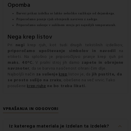
Opomba
Barvni prikaz izdelka se lahko nekoliko razlikuje od dejanskega.
Priporočamo pranje rjuh obrnjenih navzven z zadrgo.
Priporočamo sušenje v sušilnem stroju pri najnižjih temperaturah.
Nega krep listov
Pri
negi
krep rjuh, kot tudi drugih tekstilnih izdelkov,
priporočamo upoštevanje simbolov in navodil
na
etiketi. Na splošno je priporočljivo pranje krep rjuh pri
maks. 40°C.
V pralni stroj jih damo
zapete in obrnjene
navznoter
, da se barvna nasičenost ohrani čim dlje.
Najboljši način
za sušenje
krep
listov je, da
jih pustite, da
se prosto sušijo na zraku
, obešene na več vrvic. Tako
posušene
krep rjuhe
ne bo treba likati.
VPRAŠANJA IN ODGOVORI
keyboard_arrow_down
Iz katerega materiala je izdelan ta izdelek?