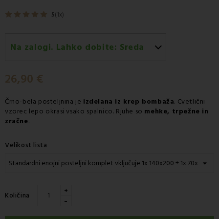
5
(1x)
Na zalogi. Lahko dobite:
Sreda
Sreda 12.08
-
Dostava s kurirjem GLS
26,90 €
Črno-bela posteljnina je
izdelana iz
krep bombaža
. Cvetlični
vzorec lepo okrasi vsako
spalnico
.
Rjuhe
so
mehke, trpežne in
zračne
.
Velikost lista
+
Količina
-