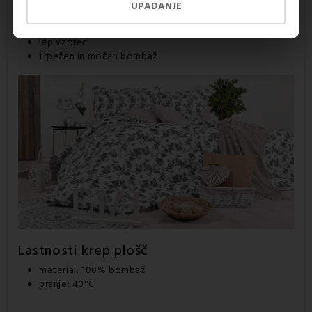
preventiva pred nepotrebnim potenjem
UPADANJE
ni potrebe po likanju
nežen tudi za občutljivo kožo
lep vzorec
trpežen in močan bombaž
Lastnosti
krep
plošč
material: 100% bombaž
pranje: 40°C