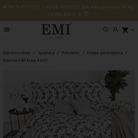
🔥 10 % POPUST s kodo HOT10SI (ob nakupu nad 30 €) –
SAMO DO 9. 8. ⏰

shopping_cart

Začetna stran
Spalnica
Prevleke
Krepe posteljnina
Klarissa EMI krep lističi