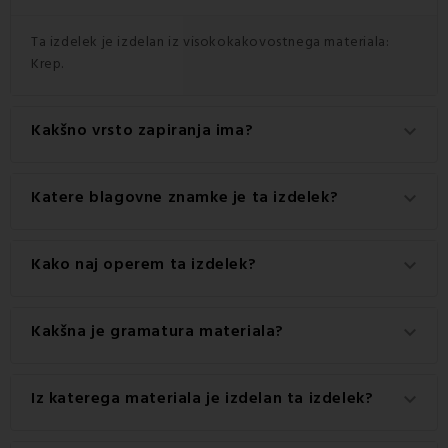
Ta izdelek je izdelan iz visokokakovostnega materiala:
Krep.
Kakšno vrsto zapiranja ima?
keyboard_arrow_down
Ta izdelek ima priročno zapiranje na Gumbi.
Katere blagovne znamke je ta izdelek?
keyboard_arrow_down
To je avtentičen izdelek blagovne znamke EMI.
Kako naj operem ta izdelek?
keyboard_arrow_down
Za najboljše rezultate priporočamo pranje tega izdelka pri
Kakšna je gramatura materiala?
keyboard_arrow_down
40 °C.
Gramatura materiala, uporabljenega za ta izdelek, je 140
Iz katerega materiala je izdelan ta izdelek?
keyboard_arrow_down
g/m2.