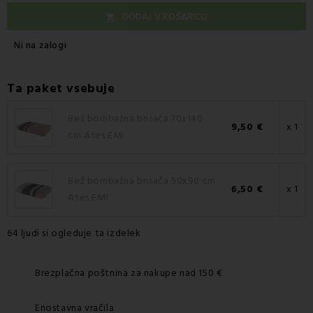
DODAJ V KOŠARICO

Ni na zalogi
Ta paket vsebuje
Bež bombažna brisača 70x140
9,50 €
x 1
cm Ates EMI
Bež bombažna brisača 50x90 cm
6,50 €
x 1
Ates EMI
64 ljudi si ogleduje ta izdelek
Brezplačna poštnina za nakupe nad 150 €
Enostavna vračila