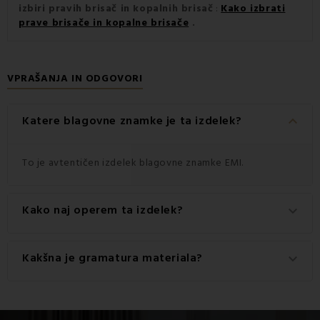
izbiri pravih brisač in kopalnih brisač
:
Kako izbrati
prave brisače in kopalne brisače
.
VPRAŠANJA IN ODGOVORI
keyboard_arrow_down
Katere blagovne znamke je ta izdelek?
To je avtentičen izdelek blagovne znamke EMI.
Kako naj operem ta izdelek?
keyboard_arrow_down
Za najboljše rezultate priporočamo pranje tega izdelka pri
Kakšna je gramatura materiala?
keyboard_arrow_down
60 °C.
Gramatura materiala, uporabljenega za ta izdelek, je 550
g/m2.