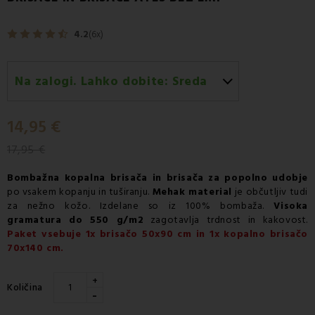
4.2
(6x)
Na zalogi. Lahko dobite:
Sreda
Sreda 12.08
-
Dostava s kurirjem GLS
14,95 €
17,95 €
Bombažna
kopalna brisača
in
brisača
za popolno udobje
po vsakem kopanju in tuširanju.
Mehak material
je občutljiv tudi
za nežno kožo. Izdelane so iz 100% bombaža.
Visoka
gramatura do 550 g/m2
zagotavlja trdnost in kakovost.
Paket vsebuje 1x brisačo 50x90 cm in 1x kopalno brisačo
70x140 cm.
+
Količina
-