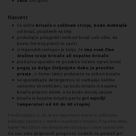
teža:
550 g/m2
Nasveti:
če sušite
brisače v sušilnem stroju, bodo mehkejše
od brisač, posušenih na liniji
poskušajte prilagoditi velikost brisač vaši višini, da
boste čim bolj pokriti in zaviti
iz higienskih razlogov je bolje, če
ima vsak član
družine svojo brisačo ali kopalno brisačo
pred prvo uporabo ne pozabite ločeno oprati brisač
pogoj za dolgo življenjsko dobo je pravilno
pranje
, o čemer lahko preberete na etiketi brisače
ne uporabljajte detergentov, ki vsebujejo belilne
sestavine ali mehčalec, saj bodo brisača in kopalna
brisača prijetno dišale, a ne bodo dovolj vpojne
brisače in kopalne brisače perite
pri najvišji
temperaturi od 40 do 60 stopinj
Predstavljajte si, da se po napornem dnevu in odličnem
tuširanju zavijete v mehko in puhasto brisačo. Popolna ideja,
kajne? Na žalost vse brisače ne izstopajo s temi lastnostmi.
Za vas smo pripravili preprost vodnik za pomoč pri