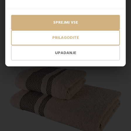
Bombažna kopalna brisača in brisača
ne vsebujeta
dodanih vlaken. Izdelane so
iz 100% bombaža
, zaradi
česar je stik s kožo zelo prijeten. EMI bombažne in
bambusove brisače
ohranijo svojo barvo
tudi po več
SPREJMI VSE
pranjih. Njihova
odlična vpojnost
je ena od značilnih
lastnosti frotirnega materiala. Druge lastnosti so
natezna
trdnost in visoka toplota
.
PRILAGODITE
UPADANJE