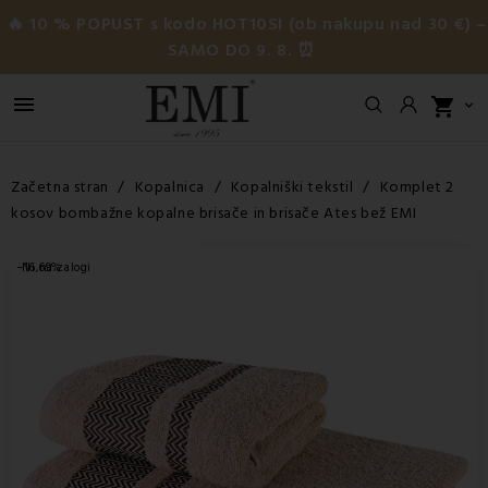
🔥 10 % POPUST s kodo HOT10SI (ob nakupu nad 30 €) –
SAMO DO 9. 8. ⏰

shopping_cart

Začetna stran
Kopalnica
Kopalniški tekstil
Komplet 2
kosov bombažne kopalne brisače in brisače Ates bež EMI
−16,69%
Ni na zalogi