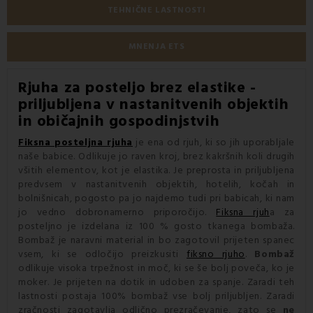
TEHNIČNE LASTNOSTI
MNENJA ETS
Rjuha za posteljo brez elastike
-
priljubljena v nastanitvenih objektih
in običajnih gospodinjstvih
Fiksna posteljna rjuha
je ena od rjuh, ki so jih uporabljale
naše babice. Odlikuje jo raven kroj, brez kakršnih koli drugih
všitih elementov, kot je elastika. Je preprosta in priljubljena
predvsem v nastanitvenih objektih, hotelih, kočah in
bolnišnicah, pogosto pa jo najdemo tudi pri babicah, ki nam
jo vedno dobronamerno priporočijo.
Fiksna rjuh
a za
posteljno je izdelana iz 100 % gosto tkanega bombaža.
Bombaž je naravni material in bo zagotovil prijeten spanec
vsem, ki se odločijo preizkusiti
fiksno rjuho
.
Bombaž
odlikuje visoka trpežnost in moč, ki se še bolj poveča, ko je
moker. Je prijeten na dotik in udoben za spanje. Zaradi teh
lastnosti postaja 100% bombaž vse bolj priljubljen. Zaradi
zračnosti zagotavlja odlično prezračevanje, zato se
ne