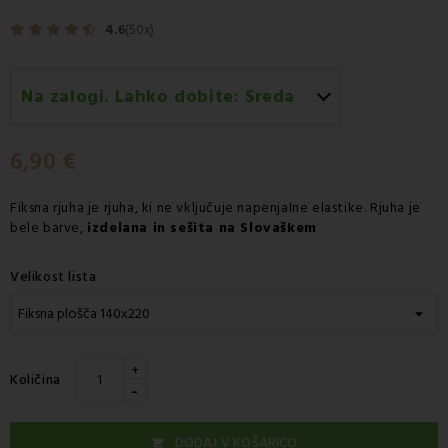
4.6
(50x)
Na zalogi. Lahko dobite:
Sreda
Sreda 12.08
-
Dostava s kurirjem GLS
6,90 €
Fiksna rjuha
je rjuha, ki ne vključuje napenjalne elastike. Rjuha je
bele barve,
izdelana in sešita na Slovaškem
Velikost lista
+
Količina
-
DODAJ V KOŠARICO
