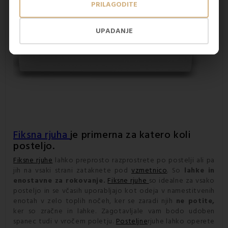
PRILAGODITE
UPADANJE
Fiksna rjuha
je primerna za katero koli
posteljo.
Fiksne rjuhe
lahko preprosto razprostrete po postelji ali pa
jih na vsaki strani zataknete pod
vzmetnico
. So
lahke in
enostavne za rokovanje.
Fiksne rjuhe
so idealne za vsako
posteljo in se včasih uporabljajo kot odeja v namestitvenih
enotah v zelo toplih nočeh, ker se zaradi njih
ne potite,
ker so zračne in lahke. Zagotavljale vam bodo udoben
spanec tudi v vročem poletju.
Posteljne
rjuhe lahko operete