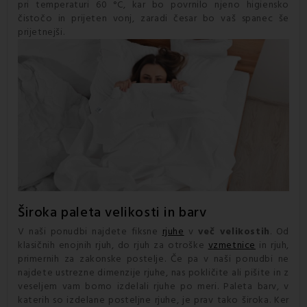
pri temperaturi 60 °C, kar bo povrnilo njeno higiensko
čistočo in prijeten vonj, zaradi česar bo vaš spanec še
prijetnejši.
Široka paleta velikosti in barv
V naši ponudbi najdete fiksne
rjuhe
v
več velikostih
. Od
klasičnih enojnih rjuh, do rjuh za otroške
vzmetnice
in rjuh,
primernih za zakonske postelje. Če pa v naši ponudbi ne
najdete ustrezne dimenzije rjuhe, nas pokličite ali pišite in z
veseljem vam bomo izdelali rjuhe po meri. Paleta barv, v
katerih so izdelane posteljne rjuhe, je prav tako široka. Ker