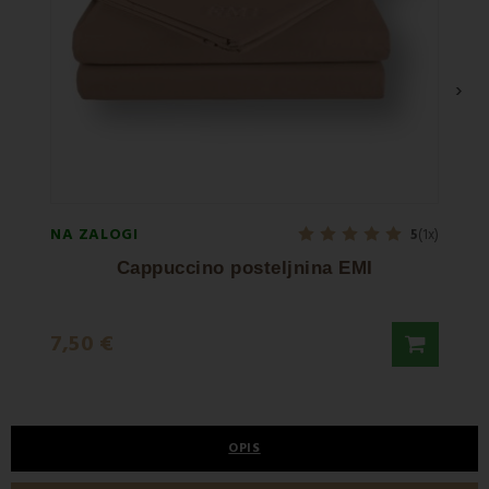
›
NA ZALOGI
NA ZA
5
(1x)
Cappuccino posteljnina EMI
7,50
7,50 €
9,90 
OPIS