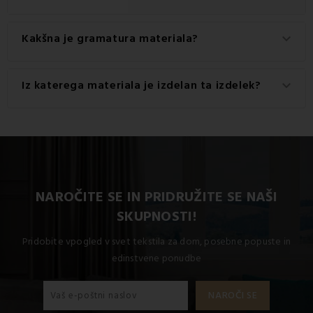
Kakšna je gramatura materiala?
keyboard_arrow_down
Gramatura materiala, uporabljenega za ta izdelek, je 140
Iz katerega materiala je izdelan ta izdelek?
keyboard_arrow_down
g/m2.
Ta izdelek je izdelan iz visokokakovostnega materiala: 100
% bombaž.
NAROČITE SE IN PRIDRUŽITE SE NAŠI
SKUPNOSTI!
Pridobite vpogled v svet tekstila za dom, posebne popuste in
edinstvene ponudbe