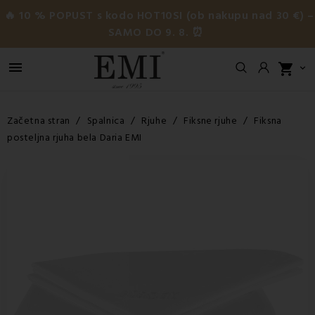
🔥 10 % POPUST s kodo HOT10SI (ob nakupu nad 30 €) –
SAMO DO 9. 8. ⏰

shopping_cart

Začetna stran
Spalnica
Rjuhe
Fiksne rjuhe
Fiksna
posteljna rjuha bela Daria EMI