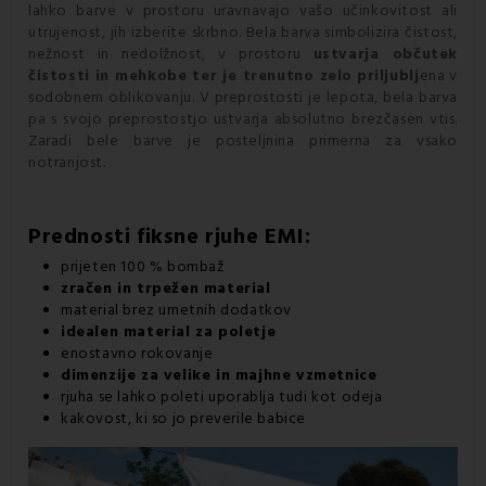
lahko barve v prostoru uravnavajo vašo učinkovitost ali
utrujenost, jih izberite skrbno. Bela barva simbolizira čistost,
nežnost in nedolžnost, v prostoru
ustvarja občutek
čistosti in mehkobe ter je trenutno zelo
priljublj
ena v
sodobnem oblikovanju. V preprostosti je lepota, bela barva
pa s svojo preprostostjo ustvarja absolutno brezčasen vtis.
Zaradi bele barve je posteljnina primerna za vsako
notranjost.
Prednosti
fiksne rjuhe
EMI:
prijeten 100 % bombaž
zračen in trpežen material
material brez umetnih dodatkov
idealen material za poletje
enostavno rokovanje
dimenzije za velike in majhne
vzmetnice
rjuha se lahko poleti uporablja tudi kot odeja
kakovost, ki so jo preverile babice