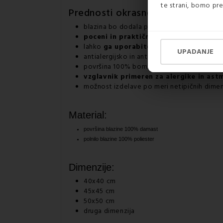
te strani, bomo pre
Prednosti
okrasne blazine:
blazina bo dodala pečat vsakemu prostoru
poceni in praktična alternativa dod
lahko
ga uporabite tudi kot vzglavnik
UPADANJE
antialergijsko in antibakterijsko
površina 100% bombaž deluxe
vzglavnik primeren za alergike in ast
možnost izdelave po meri netipičnih dime
Material:
površina blazine 100% damast
polnilo blazine 100% poliester
Dimenzije:
40x40 cm
45x45 cm
50x50 cm
druga dimenzija