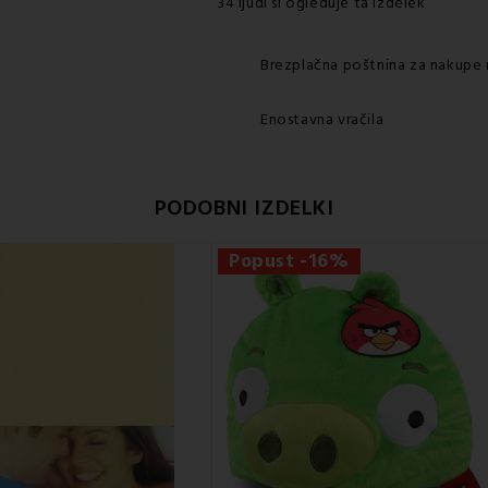
34 ljudi si ogleduje ta izdelek
Brezplačna poštnina za nakupe 
Enostavna vračila
PODOBNI IZDELKI
Popust -16%