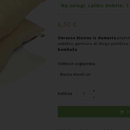
Na zalogi. Lahko dobite:
T
Torek 11.08
-
Dostava s kurirj
6,50 €
Okrasna blazina
iz damasta
prijet
sedežno garnituro ali drugo pohištvo v
bombaža
.
Velikost vzglavnika:
+
Količina
-
D
