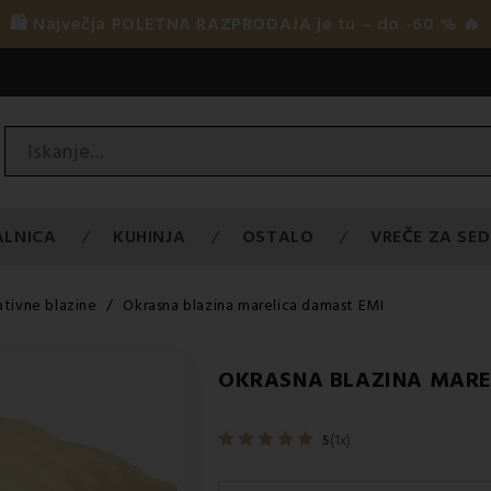
🛍️ Največja POLETNA RAZPRODAJA je tu – do -60 % 🔥
ALNICA
KUHINJA
OSTALO
VREČE ZA SED
tivne blazine
Okrasna blazina marelica damast EMI
OKRASNA BLAZINA MARE
5
(1x)