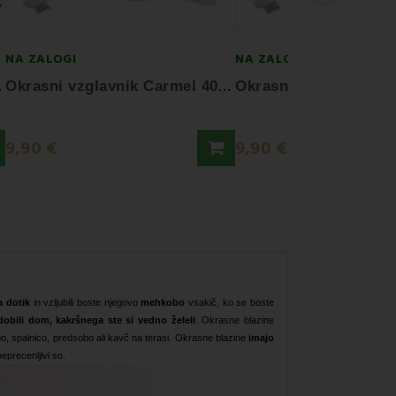
NA ZALOGI
NA ZALOGI
O
lena
O
krasni vzglavnik Carmel 40x40 cm EMI
9,90 €
9,90 €
a dotik
in vzljubili boste njegovo
mehkobo
vsakič, ko se boste
dobili dom, kakršnega ste si vedno želeli
. Okrasne blazine
bo, spalnico, predsobo ali kavč na terasi. Okrasne blazine
imajo
neprecenljivi so.