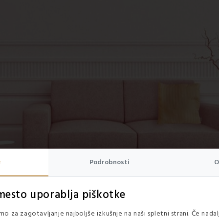
e
Podrobnosti
O
mesto uporablja piškotke
o za zagotavljanje najboljše izkušnje na naši spletni strani. Če nada