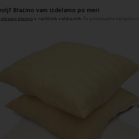
ovolj? Blazino vam izdelamo po meri
o
okrasno blazino
v različnih velikostih
. Če potrebujete netipično v