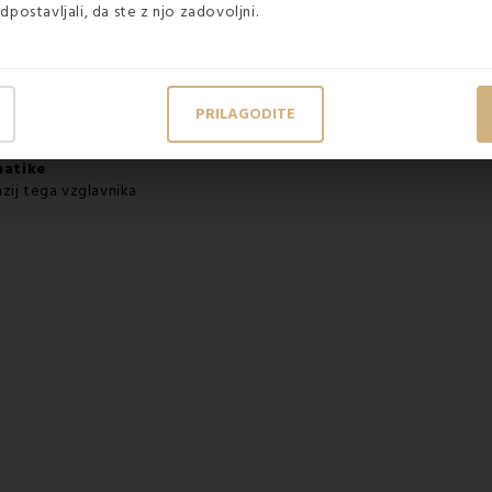
dpostavljali, da ste z njo zadovoljni.
atkom za dom
 za spanje
ali igro za otroke
PRILAGODITE
matike
nzij tega
vzglavnika