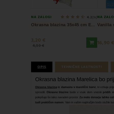
NA ZALOGI
NA ZALO
4.2
(9x)
O
krasna blazina 35x45 cm EMI mix
3,20 €
16,90 
4,50 €
OPIS
TEHNIČNE LASTNOSTI
Okrasna blazina
Marelica bo pri
Okrasna blazina
iz damasta v marelični barvi
, ki vzbuja pr
sprostili.
Okrasne blazine
bodo v vsak dom vnesle
pridih s
polepšajo še tako navaden prostor.
Za malo denarja lahko cel
tudi praktičen namen
. Vam in vašim najdražjim bodo služile tu