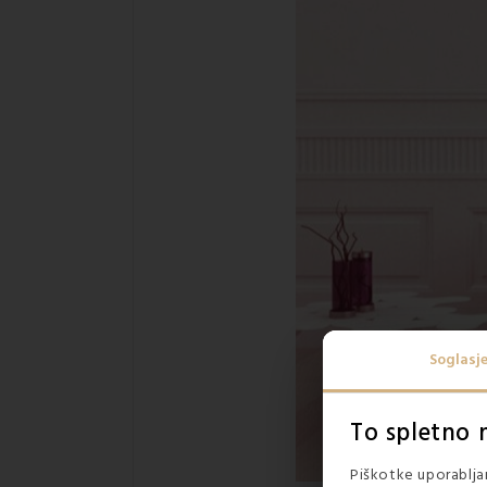
Soglasj
To spletno 
Piškotke uporabljam