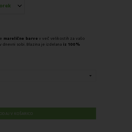
orek
em GLS
ne
marelične barve
v več velikostih za vašo
 dnevni sobi. Blazina je izdelana
iz 100%
ODAJ V KOŠARICO