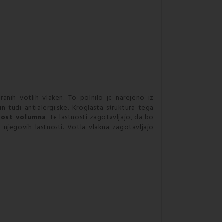
anih votlih vlaken. To polnilo je narejeno iz
in tudi antialergijske. Kroglasta struktura tega
nost volumna
. Te lastnosti zagotavljajo, da bo
 njegovih lastnosti. Votla vlakna zagotavljajo