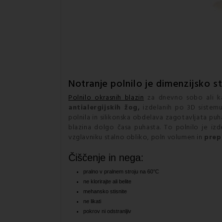
Notranje polnilo je dimenzijsko st
Polnilo okrasnih blazin
za dnevno sobo ali kat
antialergijskih žog,
izdelanih po 3D sistemu
polnila in silikonska obdelava zagotavljata pu
blazina dolgo časa puhasta. To polnilo je izd
vzglavniku stalno obliko, poln volumen in
prep
Čiščenje in nega:
pralno v pralnem stroju na 60°C
ne klorirajte ali belite
mehansko stisnite
ne likati
pokrov ni odstranljiv