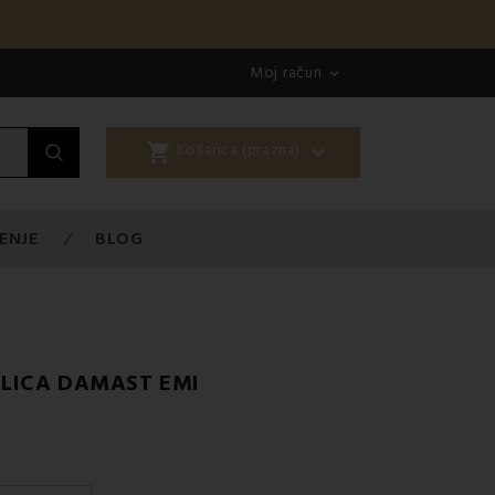
Moj račun

shopping_cart

Košarica (prazna)
ENJE
BLOG
LICA DAMAST EMI