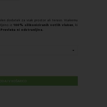
jem GLS
alen dodatek za vsak prostor ali teraso. Vsakemu
vljeno iz
100% silikoniziranih votlih vlaken
, ki
.
Prevleka ni odstranljiva.
ODAJ V KOŠARICO