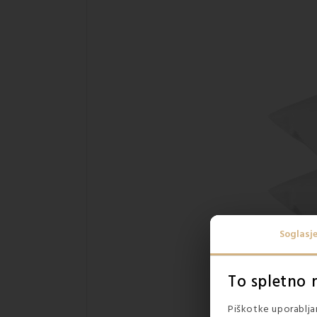
Soglasj
To spletno 
Piškotke uporabljam