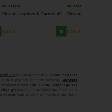
NA ZALOGI
NA ZALOGI
O
lena
O
krasni vzglavnik Carmel 40x40 cm EMI
9,90 €
9,90 €
vzglavnik
idealna popestritev
vsake moderne
obi dalo prijeten občutek razkošja.
Okrasne
im dizajnom
boste dobili dom, kakršnega ste
veliko glasbe
. Te blazine lahko uporabite ne le
en namen
. Vam in vašim najdražjim bodo služile