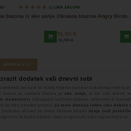
GI
NA ZALOGI
5
(3x)
krasna blazina Angry Birds ze
na blazina iz eko usnja
10,90 €
12,90 €
MNENJA ETS
 izrazit dodatek vaši dnevni sobi
 dodelala vaš kavč ali fotelj. Prijetne barve in razkošnega videza je
iz katere je izdelana blazina je
eko usnje
, ki bo vaši dnevni s
 in modernosti
. Zahvaljujoč različnim oblikam, velikostim in barvn
ale še tako navaden prostor.
Za malo denarja lahko celo dobite 
 predsobo ali kavč na terasi. Okrasne blazine
imajo tudi praktič
Zagotovo se boste zaljubili vanje in ugotovili, kako neprecenljivi so.