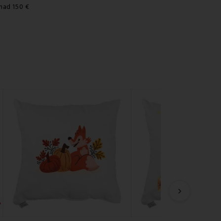
nad 150 €
›