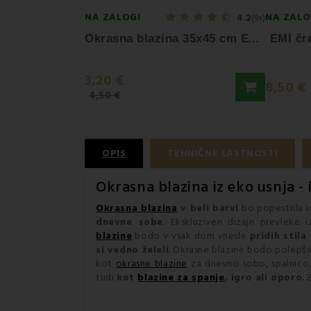
NA ZALOGI
NA ZALO
4.2
(9x)
O
krasna blazina 35x45 cm EMI mix
EMI čr
3,20 €
8,50 €
4,50 €
OPIS
TEHNIČNE LASTNOSTI
Okrasna blazina
iz eko usnja -
Okrasna blazina
v beli barvi
bo popestrila in
dnevne sobe
. Ekskluziven dizajn prevleke 
blazine
bodo v vsak dom vnesle
pridih stila
si vedno želeli
. Okrasne blazine bodo polepš
kot
okrasne blazine
za dnevno sobo, spalnico,
tudi
kot
blazine za spanje
, igro ali oporo
. 