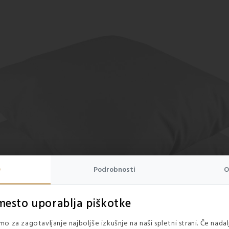
e
Podrobnosti
O
mesto uporablja piškotke
o za zagotavljanje najboljše izkušnje na naši spletni strani. Če nada