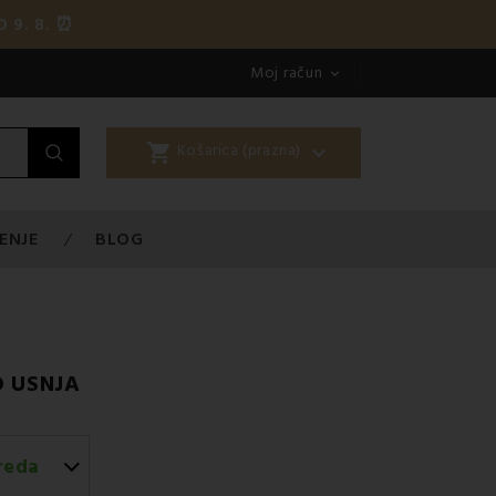
 9. 8. ⏰
Moj račun

shopping_cart

Košarica (prazna)
ENJE
BLOG
O USNJA
reda