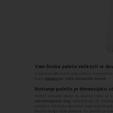
Vam široka paleta velikosti ni do
V naši ponudbi boste našli udobno in praktičn
bomo
blazino
po vaših natančnih merah
.
Notranje polnilo je dimenzijsko st
Polnilo okrasnih blazin za dnevno sobo ali k
antialergijskih žog,
izdelanih po 3D sistemu
polnila in silikonska obdelava zagotavljata pu
blazina dolgo časa puhasta. To polnilo je izd