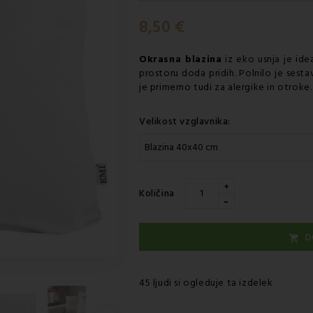
Sreda 12.08
-
Dostava s kurir
8,50 €
Okrasna blazina
iz eko usnja je ide
prostoru doda pridih. Polnilo je sesta
je primerno tudi za alergike in otroke
Velikost vzglavnika:
+
Količina
-
D

45 ljudi si ogleduje ta izdelek