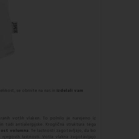
elikost, se obrnite na nas in
izdelali vam
anih votlih vlaken. To polnilo je narejeno iz
in tudi antialergijske. Kroglična struktura tega
nost volumna
. Te lastnosti zagotavljajo, da bo
 njegovih lastnosti. Votla vlakna zagotavljajo