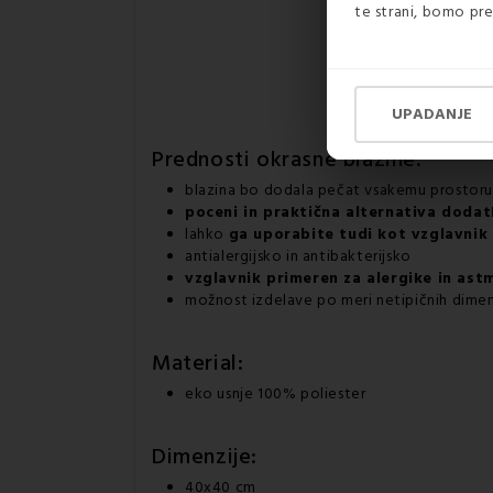
te strani, bomo pre
UPADANJE
Prednosti
okrasne blazine:
blazina bo dodala pečat vsakemu prostoru
poceni in praktična alternativa dod
lahko
ga uporabite tudi kot vzglavnik
antialergijsko in antibakterijsko
vzglavnik primeren za alergike in ast
možnost izdelave po meri netipičnih dimen
Material:
eko usnje 100% poliester
Dimenzije:
40x40 cm