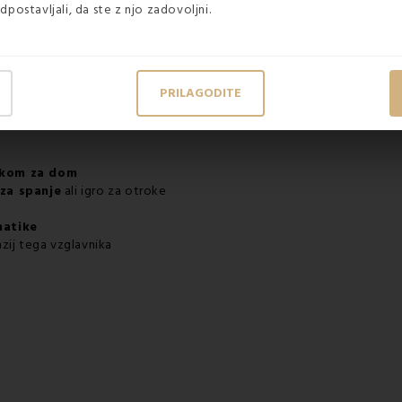
dpostavljali, da ste z njo zadovoljni.
PRILAGODITE
atkom za dom
 za spanje
ali igro za otroke
matike
zij tega vzglavnika