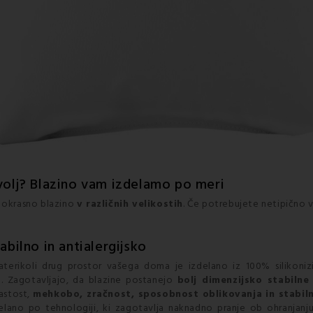
volj?
Blazino
vam izdelamo po meri
o okrasno blazino
v različnih velikostih
. Če potrebujete netipično v
abilno in antialergijsko
aterikoli drug prostor vašega doma je izdelano iz 100% silikonizir
. Zagotavljajo, da blazine postanejo
bolj dimenzijsko stabilne
hastost,
mehkobo, zračnost, sposobnost oblikovanja in stabil
elano po tehnologiji, ki zagotavlja naknadno pranje ob ohranjanju