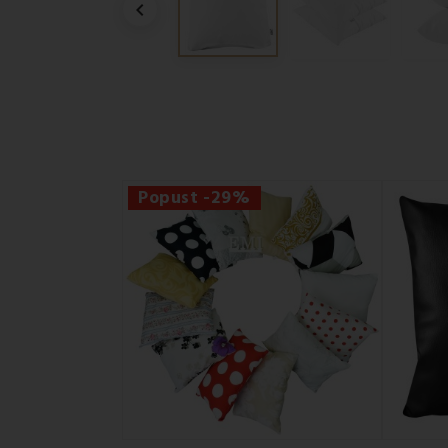

Popust -29%