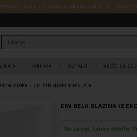
 POPUST s kodo HOT10SI (ob nakupu nad 30 €) – SAMO DO
ALNICA
KUHINJA
OSTALO
VREČE ZA SED
tivne blazine
EMI bela blazina iz eko usnja
EMI BELA BLAZINA IZ EK
Na zalogi. Lahko dobite:
S