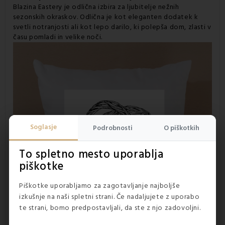
Blazina Eastery je odlična izbira za ljubitelje nežnih
sezonskih okraskov. Odlična je kot eleganten dodatek k
svetli notranjosti ali kot lepo darilo, ki polepša dom, zlasti v
času pomladi in velike noči.
Soglasje
Podrobnosti
O piškotkih
To spletno mesto uporablja
piškotke
Piškotke uporabljamo za zagotavljanje najboljše
izkušnje na naši spletni strani. Če nadaljujete z uporabo
te strani, bomo predpostavljali, da ste z njo zadovoljni.