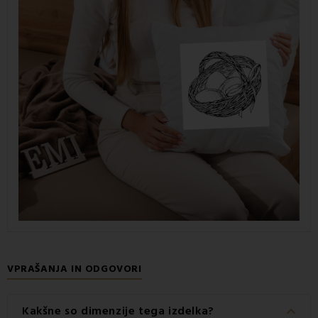
VPRAŠANJA IN ODGOVORI
keyboard_arrow_down
Kakšne so dimenzije tega izdelka?