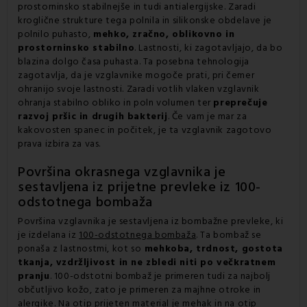
prostorninsko stabilnejše in tudi antialergijske. Zaradi
kroglične strukture tega polnila in silikonske obdelave je
polnilo puhasto,
mehko, zračno, oblikovno in
prostorninsko stabilno
. Lastnosti, ki zagotavljajo, da bo
blazina dolgo časa puhasta. Ta posebna tehnologija
zagotavlja, da je vzglavnike mogoče prati, pri čemer
ohranijo svoje lastnosti. Zaradi votlih vlaken vzglavnik
ohranja stabilno obliko in poln volumen ter
preprečuje
razvoj pršic in drugih bakterij
. Če vam je mar za
kakovosten spanec in počitek, je ta vzglavnik zagotovo
prava izbira za vas.
Površina okrasnega vzglavnika je
sestavljena iz prijetne prevleke iz 100-
odstotnega bombaža
Površina vzglavnika je sestavljena iz bombažne prevleke, ki
je izdelana iz
100-odstotnega bombaža
. Ta bombaž se
ponaša z lastnostmi, kot so
mehkoba, trdnost, gostota
tkanja, vzdržljivost in ne zbledi niti po večkratnem
pranju
. 100-odstotni bombaž je primeren tudi za najbolj
občutljivo kožo, zato je primeren za majhne otroke in
alergike. Na otip prijeten material je mehak in na otip