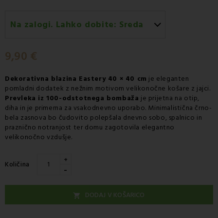
Na zalogi. Lahko dobite:
Sreda
Sreda 12.08
-
Dostava s kurirjem GLS
9,90 €
Dekorativna blazina Eastery 40 × 40 cm
je eleganten
pomladni dodatek z nežnim motivom velikonočne košare z jajci.
Prevleka iz 100-odstotnega bombaža
je prijetna na otip,
diha in je primerna za vsakodnevno uporabo. Minimalistična črno-
bela zasnova bo čudovito polepšala dnevno sobo, spalnico in
praznično notranjost ter domu zagotovila elegantno
velikonočno vzdušje.
+
Količina
-
DODAJ V KOŠARICO
