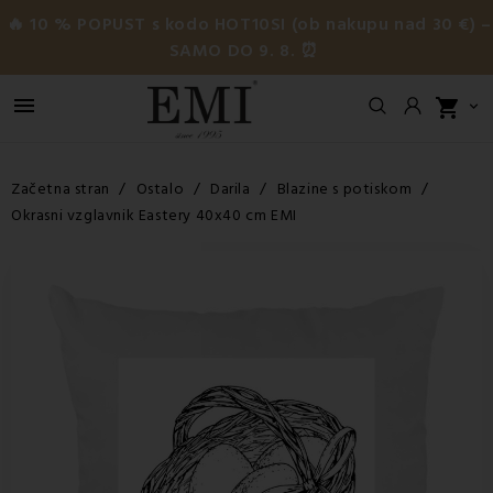
🔥 10 % POPUST s kodo HOT10SI (ob nakupu nad 30 €) –
SAMO DO 9. 8. ⏰

shopping_cart

Začetna stran
Ostalo
Darila
Blazine s potiskom
Okrasni vzglavnik Eastery 40x40 cm EMI