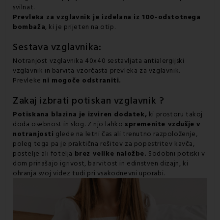
svilnat.
Prevleka za vzglavnik je
izdelana iz 100-odstotnega
bombaža
, ki je prijeten na otip.
Sestava vzglavnika:
Notranjost vzglavnika 40x40 sestavljata antialergijski
vzglavnik in barvita vzorčasta prevleka za vzglavnik.
Prevleke
ni mogoče odstraniti.
Zakaj izbrati potiskan vzglavnik ?
Potiskana blazina je izviren dodatek,
ki prostoru takoj
doda osebnost in slog. Z njo lahko
spremenite vzdušje v
notranjosti
glede na letni čas ali trenutno razpoloženje,
poleg tega pa je praktična rešitev za popestritev kavča,
postelje ali fotelja
brez velike naložbe.
Sodobni potiski v
dom prinašajo igrivost, barvitost in edinstven dizajn, ki
ohranja svoj videz tudi pri vsakodnevni uporabi.