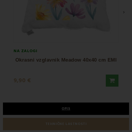
›
NA ZALOGI
NA ZA
Okrasni vzglavnik Meadow 40x40 cm EMI
Okr
9,90 €
9,90
OPIS
TEHNIČNE LASTNOSTI