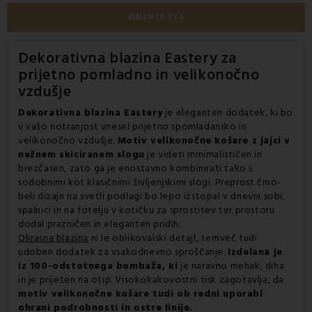
MNENJA ETS
Dekorativna blazina Eastery za
prijetno pomladno in velikonočno
vzdušje
Dekorativna blazina Eastery
je eleganten dodatek, ki bo
v vašo notranjost vnesel prijetno spomladansko in
velikonočno vzdušje.
Motiv velikonočne košare z jajci v
nežnem skiciranem slogu
je videti minimalističen in
brezčasen, zato ga je enostavno kombinirati tako s
sodobnimi kot klasičnimi življenjskimi slogi. Preprost črno-
beli dizajn na svetli podlagi bo lepo izstopal v dnevni sobi,
spalnici in na fotelju v kotičku za sprostitev ter prostoru
dodal prazničen in eleganten pridih.
Okrasna blazina
ni le oblikovalski detajl, temveč tudi
udoben dodatek za vsakodnevno sproščanje.
Izdelana je
iz 100-odstotnega bombaža, ki
je naravno mehak, diha
in je prijeten na otip. Visokokakovostni tisk zagotavlja, da
motiv velikonočne košare tudi ob redni uporabi
ohrani podrobnosti in ostre linije.