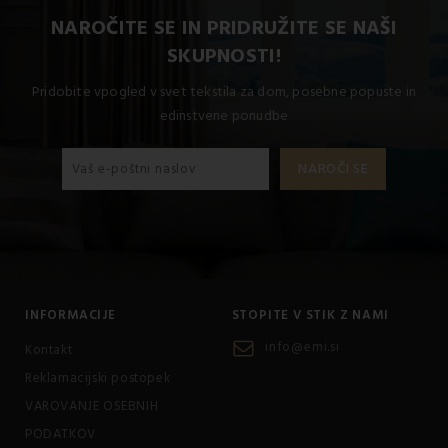
popestritev kavča, postelje ali fotelja
brez velike
NAROČITE SE IN PRIDRUŽITE SE NAŠI
naložbe.
Sodobni potiski v dom prinašajo igrivost,
SKUPNOSTI!
barvitost in edinstven dizajn, ki ohranja svoj videz tudi pri
vsakodnevni uporabi.
Pridobite vpogled v svet tekstila za dom, posebne popuste in
edinstvene ponudbe
INFORMACIJE
STOPITE V STIK Z NAMI
info@emi.si
Kontakt
Reklamacijski postopek
VAROVANJE OSEBNIH
PODATKOV