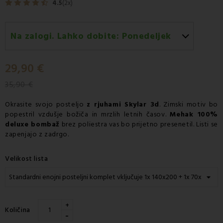
4.5
(2x)
Na zalogi. Lahko dobite:
Ponedeljek
Ponedeljek 10.08
-
Dostava s kurirjem GLS
29,90 €
35,90 €
Okrasite svojo
posteljo
z
rjuhami Skylar 3d
.
Zimski motiv bo
popestril vzdušje božiča in mrzlih letnih časov.
Mehak
100%
deluxe bombaž
brez poliestra vas bo prijetno presenetil. Listi se
zapenjajo z zadrgo.
Velikost lista
+
Količina
-