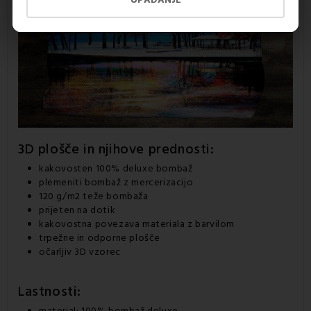
UPADANJE
3D plošče
in njihove prednosti:
kakovosten
100% deluxe bombaž
plemeniti bombaž z mercerizacijo
120 g/m2 teže bombaža
prijeten na dotik
kakovostna povezava materiala z barvilom
trpežne in odporne plošče
očarljiv 3D vzorec
Lastnosti:
material:
100% bombaž deluxe