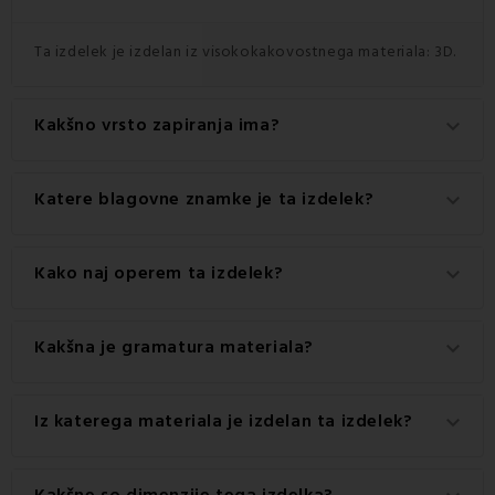
Ta izdelek je izdelan iz visokokakovostnega materiala: 3D.
Kakšno vrsto zapiranja ima?
keyboard_arrow_down
Ta izdelek ima priročno zapiranje na Zip.
Katere blagovne znamke je ta izdelek?
keyboard_arrow_down
To je avtentičen izdelek blagovne znamke EMI.
Kako naj operem ta izdelek?
keyboard_arrow_down
Za najboljše rezultate priporočamo pranje tega izdelka pri
Kakšna je gramatura materiala?
keyboard_arrow_down
60 °C.
Gramatura materiala, uporabljenega za ta izdelek, je 120
Iz katerega materiala je izdelan ta izdelek?
keyboard_arrow_down
g/m2.
Ta izdelek je izdelan iz visokokakovostnega materiala: 100
Kakšne so dimenzije tega izdelka?