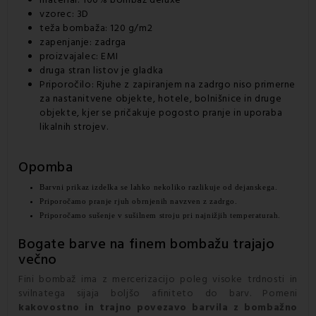
vzorec: 3D
teža bombaža: 120 g/m2
zapenjanje: zadrga
proizvajalec: EMI
druga stran listov je gladka
Priporočilo:
Rjuhe
z zapiranjem na zadrgo niso primerne
za nastanitvene objekte, hotele, bolnišnice in druge
objekte, kjer se pričakuje pogosto pranje in uporaba
likalnih strojev.
Opomba
Barvni prikaz izdelka se lahko nekoliko razlikuje od dejanskega.
Priporočamo pranje 
rjuh
 obrnjenih navzven z zadrgo.
Priporočamo sušenje v sušilnem stroju pri najnižjih temperaturah.
Bogate barve na finem bombažu trajajo
večno
Fini bombaž ima z mercerizacijo poleg visoke trdnosti in
svilnatega sijaja boljšo afiniteto do barv. Pomeni
kakovostno in trajno povezavo barvila z bombažno