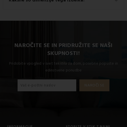
keyboard_arrow_down
% bombaž.
Razpoložljive dimenzije za ta izdelek so: Standardni
komplet za enojno posteljo vključuje 1x 140x200 + 1x
70x90.
NAROČITE SE IN PRIDRUŽITE SE NAŠI
SKUPNOSTI!
Pridobite vpogled v svet tekstila za dom, posebne popuste in
edinstvene ponudbe
INFORMACIJE
STOPITE V STIK Z NAMI