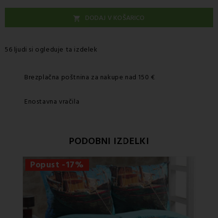
DODAJ V KOŠARICO

56 ljudi si ogleduje ta izdelek
Brezplačna poštnina za nakupe nad 150 €
Enostavna vračila
PODOBNI IZDELKI
Popust -17%