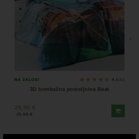
›
NA ZALOGI
NA ZA
4.5
(4x)
3D bombažna posteljnina Boat
3D
29,90 €
30,9
35,90 €