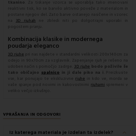
tkanino
. Za tiskanje vzorca se uporablja tako imenovani
reaktivni tisk, ko se barvilo aktivno poveže z materialom in
postane njegov del. Zato barve ostanejo nasičene in vzorec
na
3D rjuhah
ne zbledi niti po dolgotrajni uporabi in
pogostem pranju.
Kombinacija klasike in modernega
poudarja eleganco
3D rjuhe
pri nas najdete v standardni velikosti 200x140cm za
odejo in 90x70cm za vzglavnik. Zapenjanje rjuh je rešeno na
udoben način s pomočjo zadrge.
3D rjuhe
bodo poživile še
tako običajno
spalnico
in ji dale piko na i
. Preizkusite
vse, kar ponujajo te ekskluzivne
rjuhe
in kdo ve, morda se
vaše spanje pod novimi in kakovostnimi
rjuhami
spremeni v
veliko večjo izkušnjo.
VPRAŠANJA IN ODGOVORI
keyboard_arrow_down
Iz katerega materiala je izdelan ta izdelek?