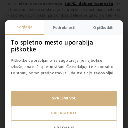
so iz
visokokakovostnega
100% deluxe bombaža
. Za
atributom deluxe se skrivajo še boljše lastnosti materiala od
klasičnega bombaža. Za bombaž Deluxe je značilno tudi to,
da je mehkejši, bolj gladek, hkrati pa tudi trpežen, barvno
obstojen in močnejši.
Soglasje
Podrobnosti
O piškotkih
To spletno mesto uporablja
piškotke
Piškotke uporabljamo za zagotavljanje najboljše
izkušnje na naši spletni strani. Če nadaljujete z uporabo
te strani, bomo predpostavljali, da ste z njo zadovoljni.
SPREJMI VSE
PRILAGODITE