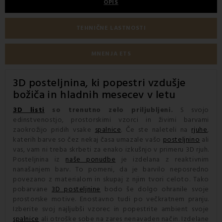
OPIS
TEHNIČNE LASTNOSTI
MNENJA ETS
3D posteljnina
, ki popestri vzdušje
božiča in hladnih mesecev v letu
3D listi
so trenutno zelo priljubljeni.
S svojo
edinstvenostjo, prostorskimi vzorci in živimi barvami
zaokrožijo pridih vsake
spalnice
. Če ste naleteli na
rjuhe
,
katerih barve so čez nekaj časa umazale vašo
posteljnino
ali
vas, vam ni treba skrbeti za enako izkušnjo v primeru 3D rjuh.
Posteljnina iz
naše ponudbe
je izdelana z reaktivnim
nanašanjem barv. To pomeni, da je barvilo neposredno
povezano z materialom in skupaj z njim tvori celoto. Tako
pobarvane
3D posteljnine
bodo še dolgo ohranile svoje
prostorske motive. Enostavno tudi po večkratnem pranju.
Izberite svoj najljubši vzorec in popestrite ambient svoje
spalnice
ali otroške sobe na zares nenavaden način. Izdelane