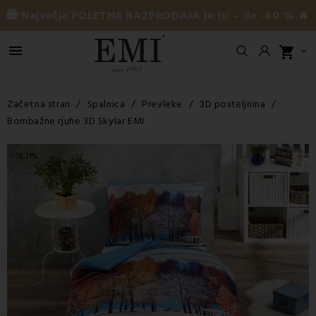
🛍️ Največja POLETNA RAZPRODAJA je tu – do -60 % 🔥

shopping_cart

Začetna stran
Spalnica
Prevleke
3D posteljnina
Bombažne rjuhe 3D Skylar EMI
−16,71%