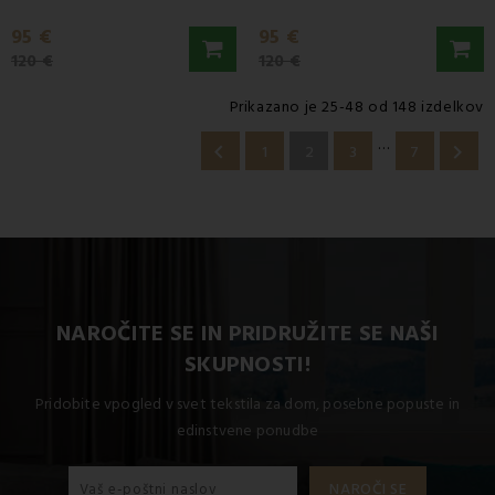
95 €
95 €
120 €
120 €
Prikazano je 25-48 od 148 izdelkov
…


1
2
3
7
NAROČITE SE IN PRIDRUŽITE SE NAŠI
SKUPNOSTI!
Pridobite vpogled v svet tekstila za dom, posebne popuste in
edinstvene ponudbe