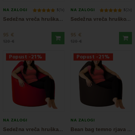
NA ZALOGI
NA ZALOGI
5
(1x)
5
(2x)
S
edežna vreča hruškasto vijolična EMI
S
edežna vreča hruško modra EMI
95 €
95 €
120 €
120 €
Popust -21%
Popust -21%
NA ZALOGI
NA ZALOGI
S
edežna vreča hruškasto rdeča EMI
B
ean bag temno rjava hruška EMI