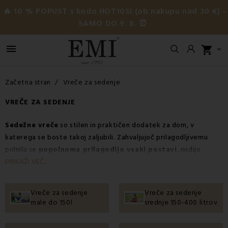
🔥 10 % POPUST s kodo HOT10SI (ob nakupu nad 30 €) –
SAMO DO 9. 8. ⏰

shopping_cart

Začetna stran
Vreče za sedenje
VREČE ZA SEDENJE
Sedežne vreče
so stilen in praktičen dodatek za dom, v
katerega se boste takoj zaljubili. Zahvaljujoč prilagodljivemu
polnilu se
popolnoma prilagodijo vsaki postavi
, nudijo
potrebno oporo hrbtenici in vam zagotavljajo
največje možno
PRIKAŽI VEČ...
udobje
pri sproščanju, branju ali gledanju televizije.
Vendar pa njihova uporaba ni omejena le na
dnevno
ali
otroško
Vreče za sedenje
Vreče za sedenje
sobo
. Zahvaljujoč trpežnim materialom so v ustreznih pogojih
male do 150l
srednje 150-400 litrov
odlične tudi za
zunanjo uporabo
– na terasi, balkonu ali vrtu.
Udobje s temi sedežnimi vrečami dosega najvišjo raven.