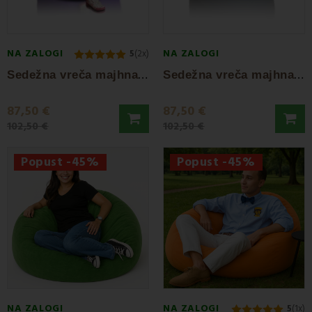
NA ZALOGI
NA ZALOGI
5
(2x)
S
edežna vreča majhna krogla vijolična EMI
S
edežna vreča majhna krogla siva EMI
87,50 €
87,50 €
102,50 €
102,50 €
Popust -45%
Popust -45%
NA ZALOGI
NA ZALOGI
5
(1x)