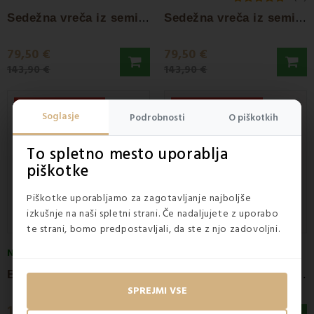
S
edežna vreča iz semiša žoga zelena EMI
S
edežna vreča iz semiša žoga oranžna EMI
79,50 €
79,50 €
143,90 €
143,90 €
Popust -15%
Popust -17%
Soglasje
Podrobnosti
O piškotkih
To spletno mesto uporablja
piškotke
Piškotke uporabljamo za zagotavljanje najboljše
izkušnje na naši spletni strani. Če nadaljujete z uporabo
te strani, bomo predpostavljali, da ste z njo zadovoljni.
NA ZALOGI
NA ZALOGI
5
(3x)
B
lazina vreča za sedenje oranžna EMI
B
ela rdeča nogometna žoga EMI
SPREJMI VSE
113,50 €
99,50 €