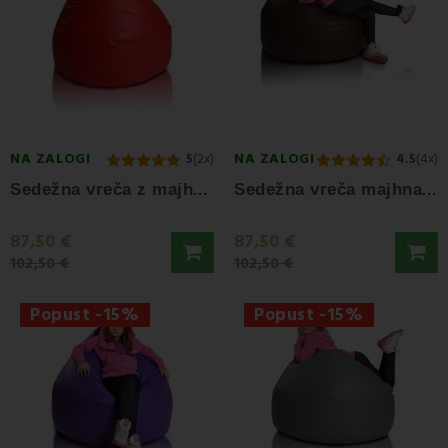
NA ZALOGI
NA ZALOGI
5
(2x)
4.5
(4x)
S
edežna vreča z majhno kroglico, rdeča EMI
S
edežna vreča majhna kroglica EMI
87,50 €
87,50 €
102,50 €
102,50 €
Popust -15%
Popust -15%