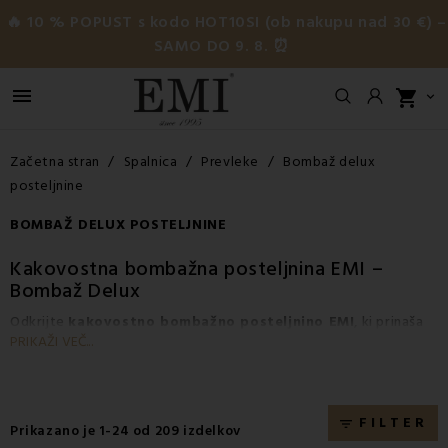
🔥 10 % POPUST s kodo HOT10SI (ob nakupu nad 30 €) –
SAMO DO 9. 8. ⏰

shopping_cart

Začetna stran
Spalnica
Prevleke
Bombaž delux
posteljnine
BOMBAŽ DELUX POSTELJNINE
Kakovostna bombažna posteljnina EMI –
Bombaž Delux
Odkrijte
kakovostno bombažno posteljnino EMI
, ki prinaša
PRIKAŽI VEČ...
luksuzno udobje
in
popoln spanec
. Naš
bombaž Delux
je
mehak, gladek in zračen
, idealen za tiste, ki iščejo
vrhunsko
posteljnino
za zdrav in udoben počitek.
Bombažna
posteljnina EMI
uravnava temperaturo, je primerna za
FILTER
filter_list
Prikazano je 1-24 od 209 izdelkov
občutljivo kožo in alergike
ter zagotavlja
luksuzen oddih