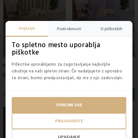
Soglasje
Podrobnosti
O piškotkih
To spletno mesto uporablja
piškotke
Piškotke uporabljamo za zagotavljanje najboljše
NA ZALOGI
NA ZALOGI
izkušnje na naši spletni strani. Če nadaljujete z uporabo
B
ombažna posteljnina ECO Zora EMI
B
ombažna posteljnina ECO Korfu EMI
te strani, bomo predpostavljali, da ste z njo zadovoljni.
35,90 €
35,90 €
SPREJMI VSE
PRILAGODITE
UPADANJE