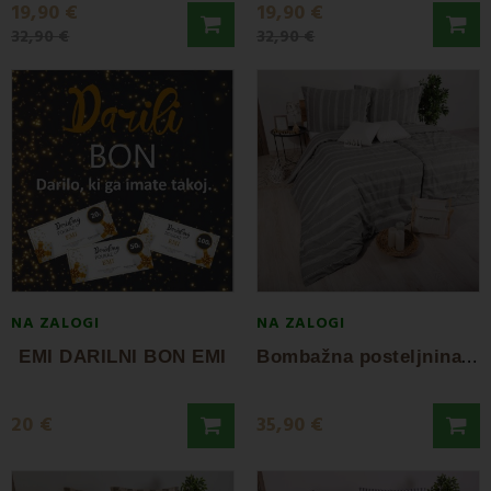
19,90 €
19,90 €
32,90 €
32,90 €
NA ZALOGI
NA ZALOGI
B
ombažna posteljnina ECO Arona EMI
EMI DARILNI BON EMI
20 €
35,90 €