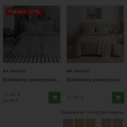
Popust -21%
NA ZALOGI
NA ZALOGI
B
ombažna posteljnina Marco EMI
B
ombažna posteljnina Arden EMI
25,90 €
32,90 €
32,90 €
Prikazano je 1-24 od 209 izdelkov
…

1
2
3
9