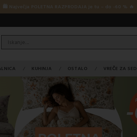
🛍️ Največja POLETNA RAZPRODAJA je tu – do -60 % 🔥
ALNICA
KUHINJA
OSTALO
VREČE ZA SED