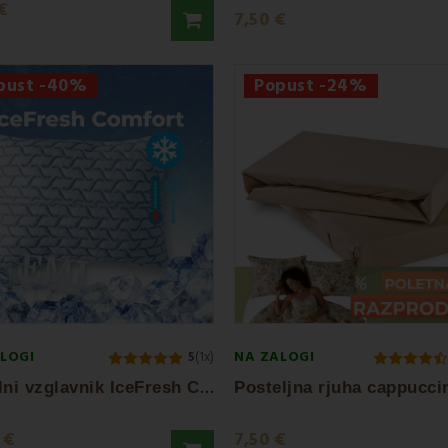
€
7,50 €
€
pust -40%
Popust -24%
LOGI
NA ZALOGI
5
(1x)
H
ladilni vzglavnik IceFresh Comfort 35x45...
 €
7,50 €