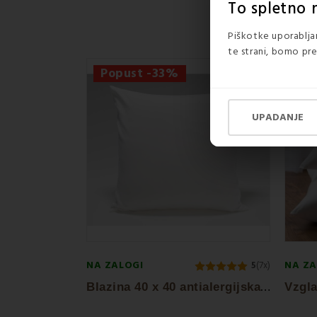
To spletno 
Piškotke uporabljam
te strani, bomo pre
Popust -33%
Po
UPADANJE
NA ZALOGI
NA ZA
5
(7x)
B
lazina 40 x 40 antialergijska EMI standard