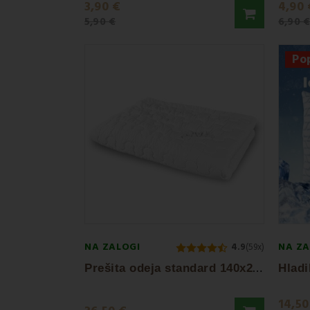
3,90 €
4,90 
5,90 €
6,90 
Po
NA ZALOGI
NA ZA
4.9
(59x)
P
rešita odeja standard 140x200 300 g/m² EMI
14,50