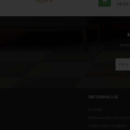
36,50 €
24,50
Prido
INFORMACIJE
Kontakt
Reklamacijski postope
VAROVANJE OSEBNIH