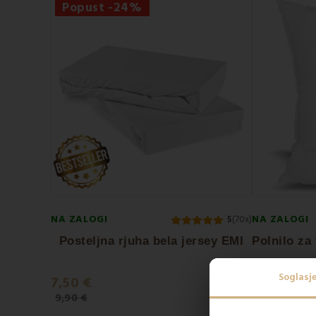
Popust -24%
NA ZALOGI
NA ZALOGI
5
(70x)
Posteljna rjuha bela jersey EMI
Soglasj
7,50 €
7,50 €
9,90 €