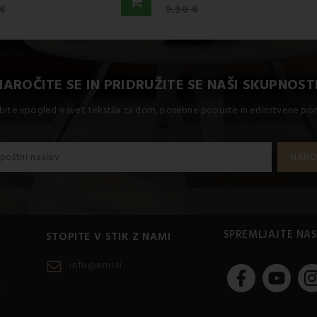
 €
9,90 €
NAROČITE SE IN PRIDRUŽITE SE NAŠI SKUPNOSTI
bite vpogled v svet tekstila za dom, posebne popuste in edinstvene p
SPREMLJAJTE NA
STOPITE V STIK Z NAMI
info@emi.si
k