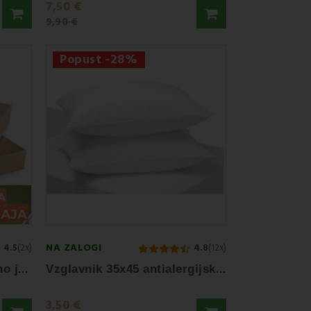
7,50 €
9,90 €
Popust -28%
NA ZALOGI
4.5
(2x)
4.8
(12x)
P
osteljna rjuha cappuccino jersey EMI
V
zglavnik 35x45 antialergijski EMI standard
3,50 €